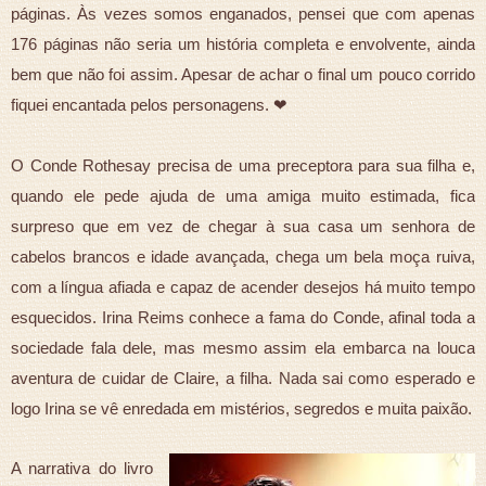
páginas. Às vezes somos enganados, pensei que com apenas
176 páginas não seria um história completa e envolvente, ainda
bem que não foi assim. Apesar de achar o final um pouco corrido
fiquei encantada pelos personagens. ❤
O Conde Rothesay precisa de uma preceptora para sua filha e,
quando ele pede ajuda de uma amiga muito estimada, fica
surpreso que em vez de chegar à sua casa um senhora de
cabelos brancos e idade avançada, chega um bela moça ruiva,
com a língua afiada e capaz de acender desejos há muito tempo
esquecidos. Irina Reims conhece a fama do Conde, afinal toda a
sociedade fala dele, mas mesmo assim ela embarca na louca
aventura de cuidar de Claire, a filha. Nada sai como esperado e
logo Irina se vê enredada em mistérios, segredos e muita paixão.
A narrativa do livro