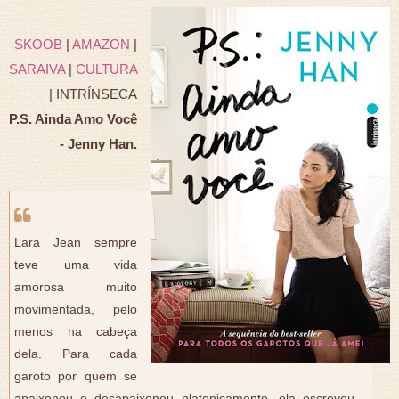
SKOOB
|
AMAZON
|
SARAIVA
|
CULTURA
| INTRÍNSECA
P.S. Ainda Amo Você
- Jenny Han.
Lara Jean sempre
teve uma vida
amorosa muito
movimentada, pelo
menos na cabeça
dela. Para cada
garoto por quem se
apaixonou e desapaixonou platonicamente, ela escreveu