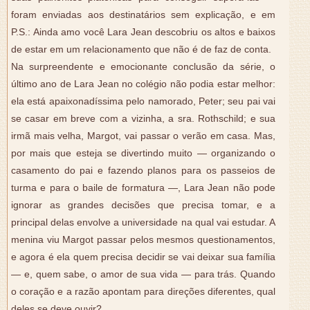
foram enviadas aos destinatários sem explicação, e em
P.S.: Ainda amo você Lara Jean descobriu os altos e baixos
de estar em um relacionamento que não é de faz de conta.
Na surpreendente e emocionante conclusão da série, o
último ano de Lara Jean no colégio não podia estar melhor:
ela está apaixonadíssima pelo namorado, Peter; seu pai vai
se casar em breve com a vizinha, a sra. Rothschild; e sua
irmã mais velha, Margot, vai passar o verão em casa. Mas,
por mais que esteja se divertindo muito — organizando o
casamento do pai e fazendo planos para os passeios de
turma e para o baile de formatura —, Lara Jean não pode
ignorar as grandes decisões que precisa tomar, e a
principal delas envolve a universidade na qual vai estudar. A
menina viu Margot passar pelos mesmos questionamentos,
e agora é ela quem precisa decidir se vai deixar sua família
— e, quem sabe, o amor de sua vida — para trás. Quando
o coração e a razão apontam para direções diferentes, qual
deles se deve ouvir?