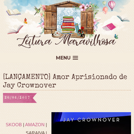
MENU
[LANÇAMENTO] Amor Aprisionado de
Jay Crownover
26/04/2017
SKOOB
|
AMAZON
|
SARAIVA |