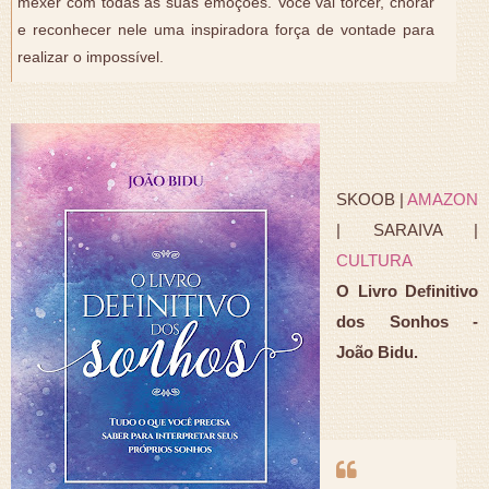
mexer com todas as suas emoções. Você vai torcer, chorar
e reconhecer nele uma inspiradora força de vontade para
realizar o impossível.
SKOOB |
AMAZON
| SARAIVA |
CULTURA
O Livro Definitivo
dos Sonhos -
João Bidu.