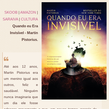
SKOOB
|
AMAZON
|
SARAIVA
|
CULTURA
Quando eu Era
Invisível - Martin
Pistorius.
Até aos 12 anos,
Martin Pistorius era
um menino igual aos
outros, feliz e
saudável. Ninguém
nunca imaginaria que
um dia ele fosse