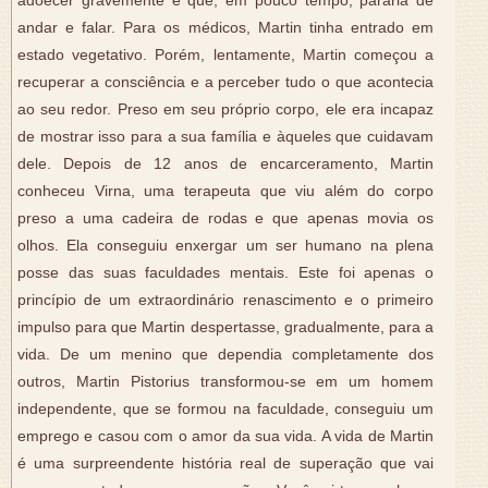
adoecer gravemente e que, em pouco tempo, pararia de
andar e falar. Para os médicos, Martin tinha entrado em
estado vegetativo. Porém, lentamente, Martin começou a
recuperar a consciência e a perceber tudo o que acontecia
ao seu redor. Preso em seu próprio corpo, ele era incapaz
de mostrar isso para a sua família e àqueles que cuidavam
dele. Depois de 12 anos de encarceramento, Martin
conheceu Virna, uma terapeuta que viu além do corpo
preso a uma cadeira de rodas e que apenas movia os
olhos. Ela conseguiu enxergar um ser humano na plena
posse das suas faculdades mentais. Este foi apenas o
princípio de um extraordinário renascimento e o primeiro
impulso para que Martin despertasse, gradualmente, para a
vida. De um menino que dependia completamente dos
outros, Martin Pistorius transformou-se em um homem
independente, que se formou na faculdade, conseguiu um
emprego e casou com o amor da sua vida. A vida de Martin
é uma surpreendente história real de superação que vai