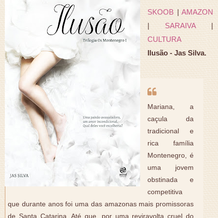
SKOOB
|
AMAZON
|
SARAIVA
|
CULTURA
Ilusão - Jas Silva.
Mariana, a
caçula da
tradicional e
rica família
Montenegro, é
uma jovem
obstinada e
competitiva
que durante anos foi uma das amazonas mais promissoras
de Santa Catarina. Até que, por uma reviravolta cruel do