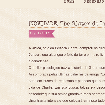
HOME
RESENHAS
[NOVIDADE] The Sister de 
13/04/2017
A
Única
, selo da
Editora Gente
, comprou os direi
Jensen
, que alcançou o feito de ter o primeiro l
e canadense.
O thriller psicológico traz a história de Grace 
Assombrada pelas últimas palavras da amiga, “Eu 
parte em busca de respostas e pessoas que poss
vida de Charlie. Em sua busca, talvez ela des
descobrir: que sua amiga guardava mais segredo
Uma trama intensa e que colocará em risco tudo