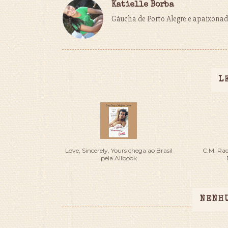
Katielle Borba
Gáucha de Porto Alegre e apaixonada
L
Love, Sincerely, Yours chega ao Brasil
C.M. Radc
pela Allbook
NENH