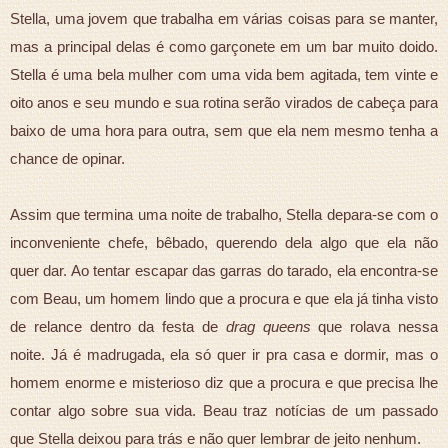
Stella, uma jovem que trabalha em várias coisas para se manter,
mas a principal delas é como garçonete em um bar muito doido.
Stella é uma bela mulher com uma vida bem agitada, tem vinte e
oito anos e seu mundo e sua rotina serão virados de cabeça para
baixo de uma hora para outra, sem que ela nem mesmo tenha a
chance de opinar.
Assim que termina uma noite de trabalho, Stella depara-se com o
inconveniente chefe, bêbado, querendo dela algo que ela não
quer dar. Ao tentar escapar das garras do tarado, ela encontra-se
com Beau, um homem lindo que a procura e que ela já tinha visto
de relance dentro da festa de
drag queens
que rolava nessa
noite. Já é madrugada, ela só quer ir pra casa e dormir, mas o
homem enorme e misterioso diz que a procura e que precisa lhe
contar algo sobre sua vida. Beau traz notícias de um passado
que Stella deixou para trás e não quer lembrar de jeito nenhum.