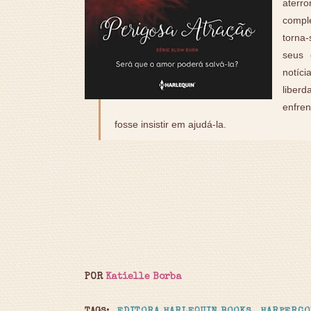
ater
compl
torna
seus 
notíci
liber
enfren
fosse insistir em ajudá-la.
POR
Katielle Borba