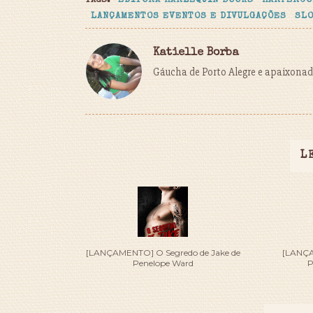
TAGS:
EDITORA HARLEQUIN BOOKS
HARPERCO
LANÇAMENTOS EVENTOS E DIVULGAÇÕES
SLO
Katielle Borba
Gáucha de Porto Alegre e apaixonada
L
[LANÇAMENTO] O Segredo de Jake de
[LANÇA
Penelope Ward
P