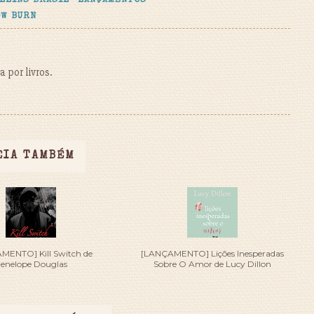
LLINS BRASIL
LANÇAMENTOS
W BURN
 por livros.
EIA TAMBÉM
MENTO] Kill Switch de
[LANÇAMENTO] Lições Inesperadas
enelope Douglas
Sobre O Amor de Lucy Dillon