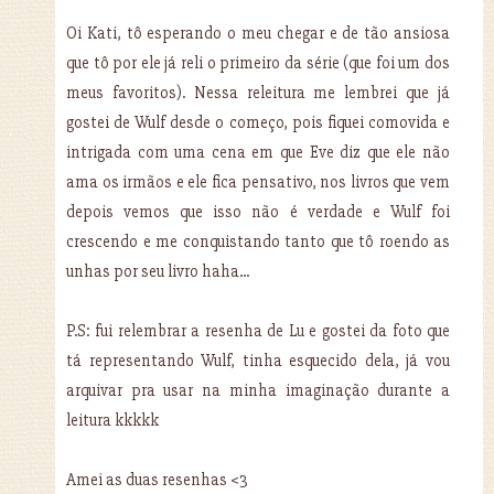
Oi Kati, tô esperando o meu chegar e de tão ansiosa
que tô por ele já reli o primeiro da série (que foi um dos
meus favoritos). Nessa releitura me lembrei que já
gostei de Wulf desde o começo, pois fiquei comovida e
intrigada com uma cena em que Eve diz que ele não
ama os irmãos e ele fica pensativo, nos livros que vem
depois vemos que isso não é verdade e Wulf foi
crescendo e me conquistando tanto que tô roendo as
unhas por seu livro haha...
P.S: fui relembrar a resenha de Lu e gostei da foto que
tá representando Wulf, tinha esquecido dela, já vou
arquivar pra usar na minha imaginação durante a
leitura kkkkk
Amei as duas resenhas <3