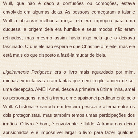
Wulf, que não é dado a confusões ou comoções, estava
envolvido em algumas delas. As pessoas começaram a falar e
Wulf a observar melhor a moça; ela era imprópria para uma
duquesa, a origem dela era humilde e seus modos não eram
refinados, mas mesmo assim havia algo nela que o deixava
fascinado. O que ele não espera é que Christine o rejeite, mas ele
está mais do que disposto a fazê-la mudar de ideia.
Ligeiramente Perigosos
era o livro mais aguardado por mim,
minhas expectativas eram tantas que nem cogitei a ideia de ser
uma decepção. AMEI! Amei, desde a primeira a última linha, amei
os personagens, amei a trama e me apaixonei perdidamente pelo
Wulf. A história é narrada em terceira pessoa e alterna entre os
dois protagonistas, mas também temos umas participações dos
irmãos. O livro é bom, é envolvente e fluído. A trama nos deixa
aprisionados e é impossível largar o livro para fazer qualquer