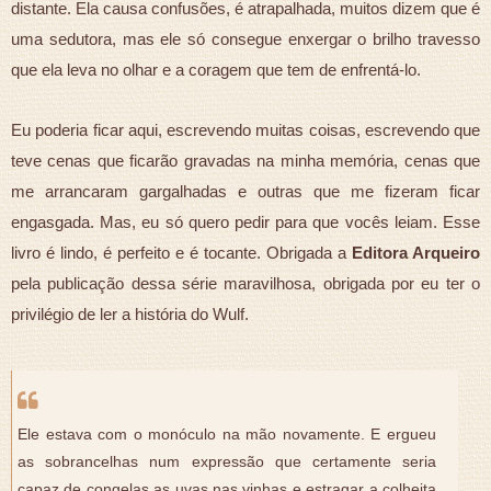
distante. Ela causa confusões, é atrapalhada, muitos dizem que é
uma sedutora, mas ele só consegue enxergar o brilho travesso
que ela leva no olhar e a coragem que tem de enfrentá-lo.
Eu poderia ficar aqui, escrevendo muitas coisas, escrevendo que
teve cenas que ficarão gravadas na minha memória, cenas que
me arrancaram gargalhadas e outras que me fizeram ficar
engasgada. Mas, eu só quero pedir para que vocês leiam. Esse
livro é lindo, é perfeito e é tocante. Obrigada a
Editora Arqueiro
pela publicação dessa série maravilhosa, obrigada por eu ter o
privilégio de ler a história do Wulf.
Ele estava com o monóculo na mão novamente. E ergueu
as sobrancelhas num expressão que certamente seria
capaz de congelas as uvas nas vinhas e estragar a colheita