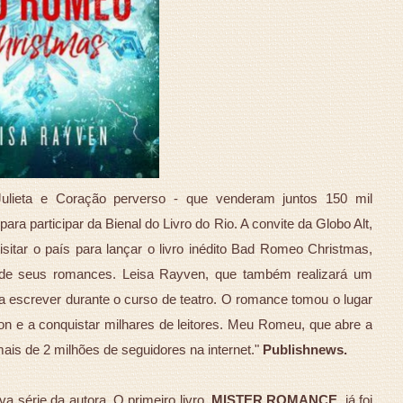
ulieta e Coração perverso - que venderam juntos 150 mil
ara participar da Bienal do Livro do Rio. A convite da Globo Alt,
sitar o país para lançar o livro inédito Bad Romeo Christmas,
as de seus romances. Leisa Rayven, que também realizará um
 escrever durante o curso de teatro. O romance tomou o lugar
on e a conquistar milhares de leitores. Meu Romeu, que abre a
 mais de 2 milhões de seguidores na internet."
Publishnews.
 série da autora. O primeiro livro,
MISTER ROMANCE
, já foi