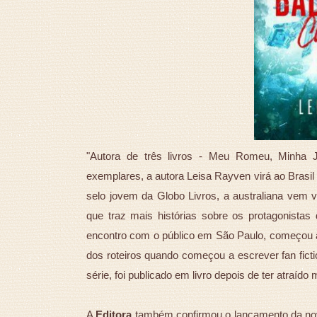
"Autora de três livros - Meu Romeu, Minha J
exemplares, a autora Leisa Rayven virá ao Brasil p
selo jovem da Globo Livros, a australiana vem vi
que traz mais histórias sobre os protagonist
encontro com o público em São Paulo, começou a
dos roteiros quando começou a escrever fan ficti
série, foi publicado em livro depois de ter atraído
A
Editora
também confirmou o lançamento da nova