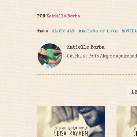
POR
Katielle Borba
TAGS:
GLOBO ALT
MASTERS OF LOVE
NOVID
Katielle Borba
Gáucha de Porto Alegre e apaixonada
L