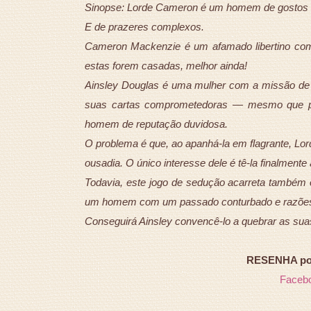
Sinopse: Lorde Cameron é um homem de gosto
E de prazeres complexos.
Cameron Mackenzie é um afamado libertino com
estas forem casadas, melhor ainda!
Ainsley Douglas é uma mulher com a missão de s
suas cartas comprometedoras — mesmo que para
homem de reputação duvidosa.
O problema é que, ao apanhá-la em flagrante, Lor
ousadia. O único interesse dele é tê-la finalment
Todavia, este jogo de sedução acarreta também
um homem com um passado conturbado e razões
Conseguirá Ainsley convencê-lo a quebrar as sua
RESENHA por 
Faceb