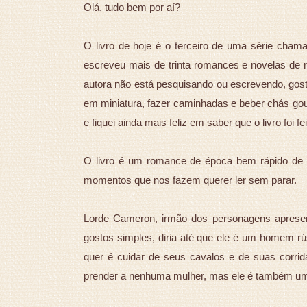
Olá, tudo bem por aí?
O livro de hoje é o terceiro de uma série cha
escreveu mais de trinta romances e novelas de ro
autora não está pesquisando ou escrevendo, gosta d
em miniatura, fazer caminhadas e beber chás gou
e fiquei ainda mais feliz em saber que o livro foi f
O livro é um romance de época bem rápido de l
momentos que nos fazem querer ler sem parar.
Lorde Cameron, irmão dos personagens apresen
gostos simples, diria até que ele é um homem rús
quer é cuidar de seus cavalos e de suas corri
prender a nenhuma mulher, mas ele é também um