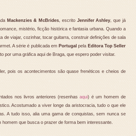
mada
Mackenzies & McBrides
, escrito
Jennifer Ashley
, que já
mance, mistério, ficção histórica e fantasia urbana. Quando a
e viajar, cozinhar, tocar guitarra, construir definições de sala
rmet. A série é publicada em
Portugal
pela
Editora Top Seller
eito por uma gráfica aqui de Braga, que espero poder visitar.
er, pois os acontecimentos são quase frenéticos e cheios de
tados nos livros anteriores (resenhas
aqui
) é um homem de
tico. Acostumado a viver longe da aristocracia, tudo o que ele
das. A tudo isso, alia uma gama de conquistas, sem nunca se
 homem que busca o prazer de forma bem interessante.