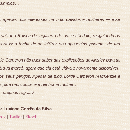
s simples…
 apenas dois interesses na vida: cavalos e mulheres — e se
alvar a Rainha de Inglaterra de um escândalo, resgatando as
 isso tenha de se infiltrar nos aposentos privados de um
de Cameron não quer saber das explicações de Ainsley para tal
e à sua mercê, agora que ela está viúva e novamente disponível.
 os seus perigos. Apesar de tudo, Lorde Cameron Mackenzie é
 para não confiar em nenhuma mulher…
s próprias regras?
Luciana Corrêa da Silva.
ook
|
Twitter
|
Skoob