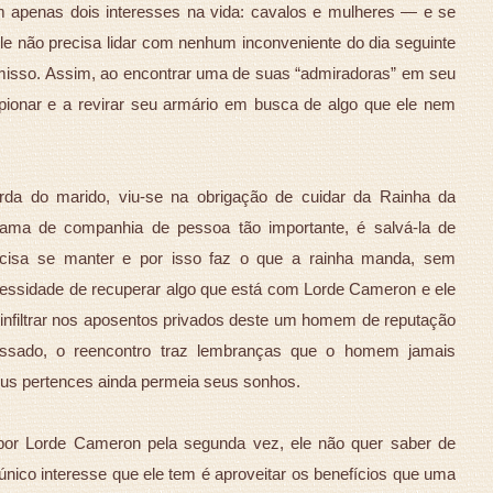
 apenas dois interesses na vida: cavalos e mulheres — e se
le não precisa lidar com nenhum inconveniente do dia seguinte
misso. Assim, ao encontrar uma de suas “admiradoras” em seu
pionar e a revirar seu armário em busca de algo que ele nem
da do marido, viu-se na obrigação de cuidar da Rainha da
ama de companhia de pessoa tão importante, é salvá-la de
cisa se manter e por isso faz o que a rainha manda, sem
cessidade de recuperar algo que está com Lorde Cameron e ele
infiltrar nos aposentos privados deste um homem de reputação
ssado, o reencontro traz lembranças que o homem jamais
eus pertences ainda permeia seus sonhos.
or Lorde Cameron pela segunda vez, ele não quer saber de
 único interesse que ele tem é aproveitar os benefícios que uma