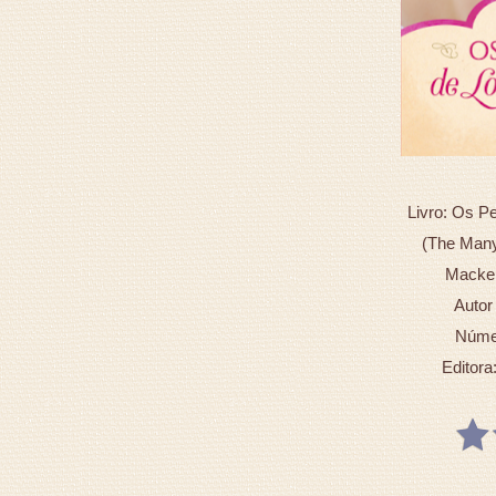
Livro: Os 
(The Many
Macken
Autor 
Númer
Editora