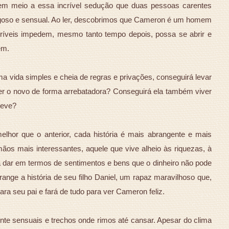
é em meio a essa incrível sedução que duas pessoas carentes
igoso e sensual. Ao ler, descobrimos que Cameron é um homem
ríveis impedem, mesmo tanto tempo depois, possa se abrir e
em.
ma vida simples e cheia de regras e privações, conseguirá levar
ver o novo de forma arrebatadora? Conseguirá ela também viver
teve?
melhor que o anterior, cada história é mais abrangente e mais
ãos mais interessantes, aquele que vive alheio às riquezas, à
 dar em termos de sentimentos e bens que o dinheiro não pode
brange a história de seu filho Daniel, um rapaz maravilhoso que,
ara seu pai e fará de tudo para ver Cameron feliz.
nte sensuais e trechos onde rimos até cansar. Apesar do clima