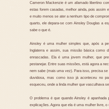
Cameron Mackenzie é um afamado libertino com
estas forem casadas, melhor ainda, pois assim e
e muito menos se ater a nenhum tipo de compro
quarto, ele depara-se com Ainsley Douglas a es
sabe o que é.
Ainsley é uma mulher simples que, após a per
Inglaterra e assim, sua missão básica como d
enrascadas. Ela é uma jovem mulher, que pre
pestanejar. Entre suas missões, está agora a ne
nem sabe (mais uma vez). Para isso, precisa se 
duvidosa, mas como isso já aconteceu no pa
esqueceu, onde a linda mulher que vasculhava s
O problema é que quando Ainsley é apanhada p
explicações. Agora que ela é uma mulher livre, o