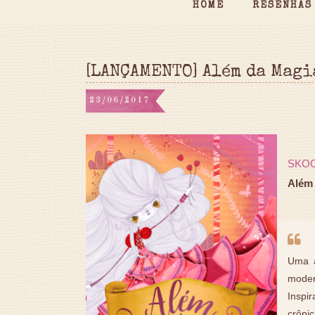
HOME
RESENHAS
[LANÇAMENTO] Além da Magi
23/06/2017
SKO
Além 
Uma a
modern
Inspi
crôn