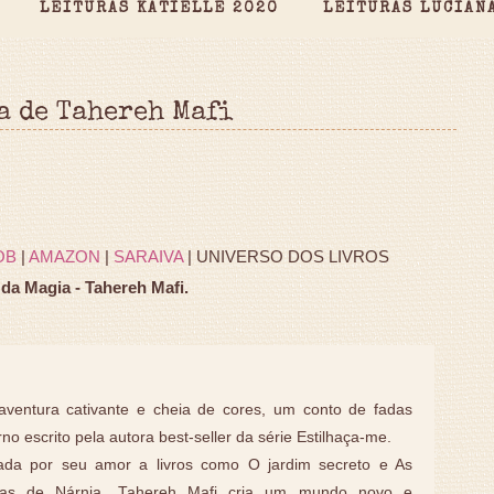
LEITURAS KATIELLE 2020
LEITURAS LUCIAN
a de Tahereh Mafi
OB
|
AMAZON
|
SARAIVA
| UNIVERSO DOS LIVROS
da Magia - Tahereh Mafi.
ventura cativante e cheia de cores, um conto de fadas
o escrito pela autora best-seller da série Estilhaça-me.
rada por seu amor a livros como O jardim secreto e As
icas de Nárnia, Tahereh Mafi cria um mundo novo e