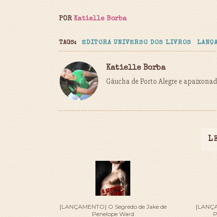
POR
Katielle Borba
TAGS:
EDITORA UNIVERSO DOS LIVROS
LANÇ
Katielle Borba
Gáucha de Porto Alegre e apaixonada
L
[LANÇAMENTO] O Segredo de Jake de
[LANÇA
Penelope Ward
P