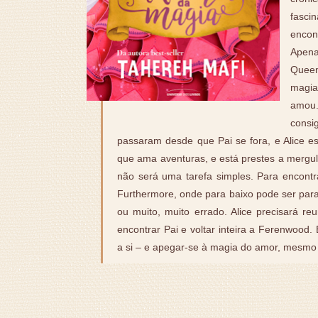
fascin
encon
Apena
Queen
magia
amou.
consi
passaram desde que Pai se fora, e Alice est
que ama aventuras, e está prestes a mergul
não será uma tarefa simples. Para encontrá-
Furthermore, onde para baixo pode ser para 
ou muito, muito errado. Alice precisará re
encontrar Pai e voltar inteira a Ferenwood.
a si – e apegar-se à magia do amor, mesmo