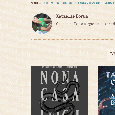
TAGS:
EDITORA ROCCO
LANÇAMENTOS
LANÇA
Katielle Borba
Gáucha de Porto Alegre e apaixonada
L