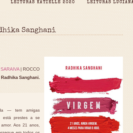
LEITURAS KATIELLE 2020
LEITURAS LUCIAN
adhika Sanghani
|
SARAIVA
| ROCCO
 Radhika Sanghani.
giada — tem amigas
, está prestes a se
o amor. Aos 21 anos,
ersegue em todos os