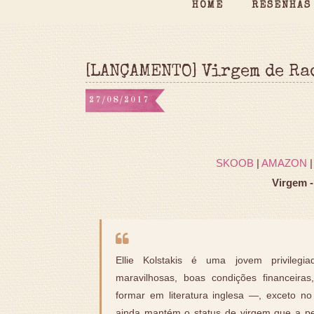
HOME
RESENHAS
[LANÇAMENTO] Virgem de R
27/08/2017
SKOOB
|
AMAZON
Virgem -
Ellie Kolstakis é uma jovem privile
maravilhosas, boas condições financeiras
formar em literatura inglesa —, exceto n
ainda mantém o status de virgem que a p