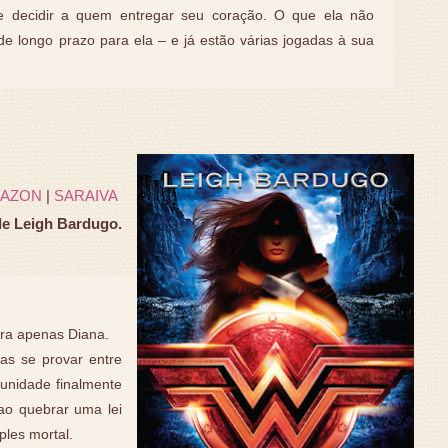
e decidir a quem entregar seu coração. O que ela não
e longo prazo para ela – e já estão várias jogadas à sua
AZON
|
SARAIVA
de Leigh Bardugo.
era apenas Diana.
nas se provar entre
unidade finalmente
 ao quebrar uma lei
ples mortal.