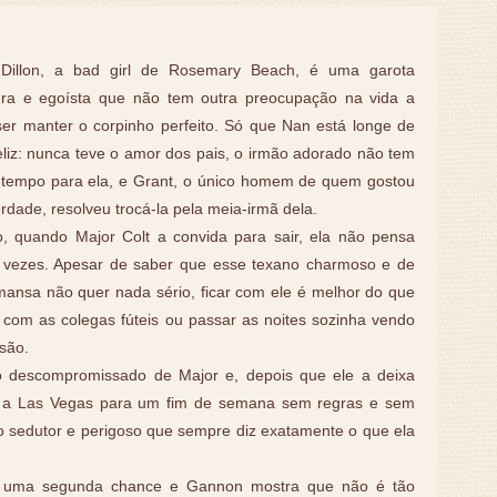
Dillon, a bad girl de Rosemary Beach, é uma garota
ura e egoísta que não tem outra preocupação na vida a
er manter o corpinho perfeito. Só que Nan está longe de
eliz: nunca teve o amor dos pais, o irmão adorado não tem
 tempo para ela, e Grant, o único homem de quem gostou
rdade, resolveu trocá-la pela meia-irmã dela.
o, quando Major Colt a convida para sair, ela não pensa
 vezes. Apesar de saber que esse texano charmoso e de
mansa não quer nada sério, ficar com ele é melhor do que
 com as colegas fúteis ou passar as noites sozinha vendo
isão.
o descompromissado de Major e, depois que ele a deixa
r a Las Vegas para um fim de semana sem regras e sem
o sedutor e perigoso que sempre diz exatamente o que ela
or uma segunda chance e Gannon mostra que não é tão