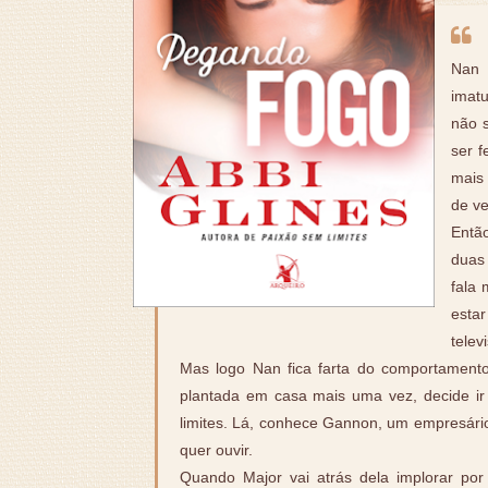
Nan 
imat
não s
ser f
mais
de ve
Entã
duas
fala 
estar
telev
Mas logo Nan fica farta do comportament
plantada em casa mais uma vez, decide i
limites. Lá, conhece Gannon, um empresári
quer ouvir.
Quando Major vai atrás dela implorar p