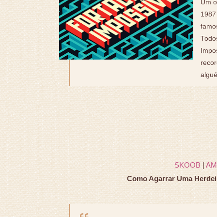
Um ou
1987
famo
Todo
Impo
recor
algué
SKOOB
|
AM
Como Agarrar Uma Herdeir