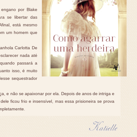
 engano por Blake
ra se libertar das
Afinal, está mesmo
 com um homem que
anhola Carlotta De
esclarecer nada até
 quando passará a
uanto isso, é muito
desse sequestrador
iça, e não se apaixonar por ela. Depois de anos de intriga e
le ficou frio e insensível, mas essa prisioneira se prova
mpletamente.