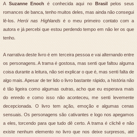
A
Suzanne Enoch
é conhecida aqui no
Brasil
pelos seus
romances de banca, tenho muitos deles, mas ainda não consegui
lê-los.
Herói nas Highlands
é o meu primeiro contato com a
autora e já percebi que estou perdendo tempo em não ler os que
tenho.
A narrativa deste livro é em terceira pessoa e vai alternando entre
os personagens. A trama é gostosa, mas senti que faltou alguma
coisa durante a leitura, não sei explicar o que é, mas senti falta de
algo mais. Apesar de ter lido o livro bastante rápido, a história não
é tão ligeira como algumas outras, acho que eu esperava mais
do enredo e como isso não aconteceu, me senti levemente
decepcionada. O livro tem ação, emoção e algumas cenas
sensuais. Os personagens são cativantes e logo nos apegamos
a eles, torcendo para que tudo dê certo. A trama é clichê e não
existe nenhum elemento no livro que nos deixe surpresos, até