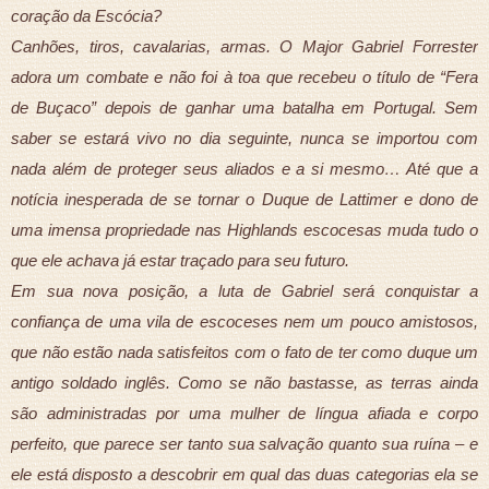
coração da Escócia?
Canhões, tiros, cavalarias, armas. O Major Gabriel Forrester
adora um combate e não foi à toa que recebeu o título de “Fera
de Buçaco” depois de ganhar uma batalha em Portugal. Sem
saber se estará vivo no dia seguinte, nunca se importou com
nada além de proteger seus aliados e a si mesmo… Até que a
notícia inesperada de se tornar o Duque de Lattimer e dono de
uma imensa propriedade nas Highlands escocesas muda tudo o
que ele achava já estar traçado para seu futuro.
Em sua nova posição, a luta de Gabriel será conquistar a
confiança de uma vila de escoceses nem um pouco amistosos,
que não estão nada satisfeitos com o fato de ter como duque um
antigo soldado inglês. Como se não bastasse, as terras ainda
são administradas por uma mulher de língua afiada e corpo
perfeito, que parece ser tanto sua salvação quanto sua ruína – e
ele está disposto a descobrir em qual das duas categorias ela se