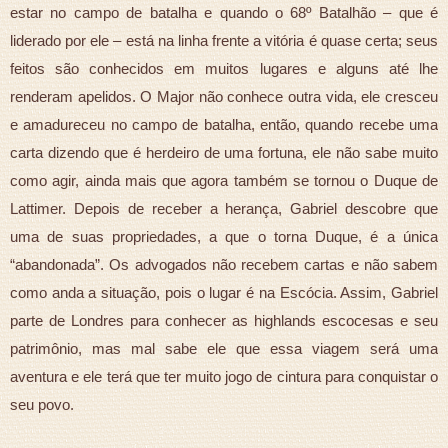
estar no campo de batalha e quando o 68º Batalhão – que é
liderado por ele – está na linha frente a vitória é quase certa; seus
feitos são conhecidos em muitos lugares e alguns até lhe
renderam apelidos. O Major não conhece outra vida, ele cresceu
e amadureceu no campo de batalha, então, quando recebe uma
carta dizendo que é herdeiro de uma fortuna, ele não sabe muito
como agir, ainda mais que agora também se tornou o Duque de
Lattimer. Depois de receber a herança, Gabriel descobre que
uma de suas propriedades, a que o torna Duque, é a única
“abandonada”. Os advogados não recebem cartas e não sabem
como anda a situação, pois o lugar é na Escócia. Assim, Gabriel
parte de Londres para conhecer as highlands escocesas e seu
patrimônio, mas mal sabe ele que essa viagem será uma
aventura e ele terá que ter muito jogo de cintura para conquistar o
seu povo.