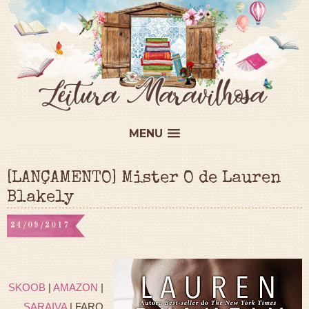
MENU
[LANÇAMENTO] Mister O de Lauren
Blakely
24/09/2017
SKOOB
|
AMAZON
|
SARAIVA
| FARO