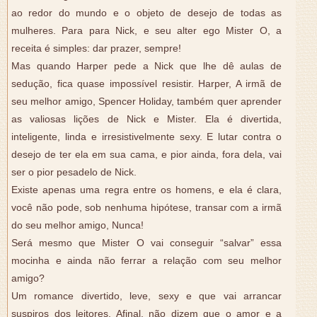
ao redor do mundo e o objeto de desejo de todas as
mulheres. Para para Nick, e seu alter ego Mister O, a
receita é simples: dar prazer, sempre!
Mas quando Harper pede a Nick que lhe dê aulas de
sedução, fica quase impossível resistir. Harper, A irmã de
seu melhor amigo, Spencer Holiday, também quer aprender
as valiosas lições de Nick e Mister. Ela é divertida,
inteligente, linda e irresistivelmente sexy. E lutar contra o
desejo de ter ela em sua cama, e pior ainda, fora dela, vai
ser o pior pesadelo de Nick.
Existe apenas uma regra entre os homens, e ela é clara,
você não pode, sob nenhuma hipótese, transar com a irmã
do seu melhor amigo, Nunca!
Será mesmo que Mister O vai conseguir “salvar” essa
mocinha e ainda não ferrar a relação com seu melhor
amigo?
Um romance divertido, leve, sexy e que vai arrancar
suspiros dos leitores. Afinal, não dizem que o amor e a