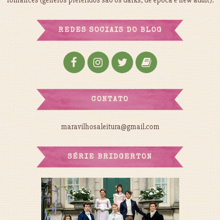
romances (gêneros preferidos são os darks, de época e new adult).
REDES SOCIAIS DO BLOG
CONTATO
maravilhosaleitura@gmail.com
SÉRIE BRIDGERTON