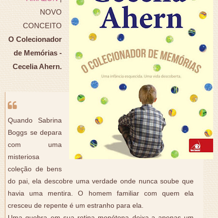
NOVO
CONCEITO
O Colecionador
de Memórias -
Cecelia Ahern.
Quando Sabrina
Boggs se depara
com uma
misteriosa
coleção de bens
do pai, ela descobre uma verdade onde nunca soube que
havia uma mentira. O homem familiar com quem ela
cresceu de repente é um estranho para ela.
Uma quebra em sua rotina monótona deixa-a apenas um