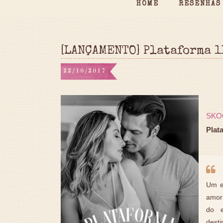
HOME
RESENHAS
[LANÇAMENTO] Plataforma 1
22/10/2017
SKO
Plat
Um e
amor 
do e
desti