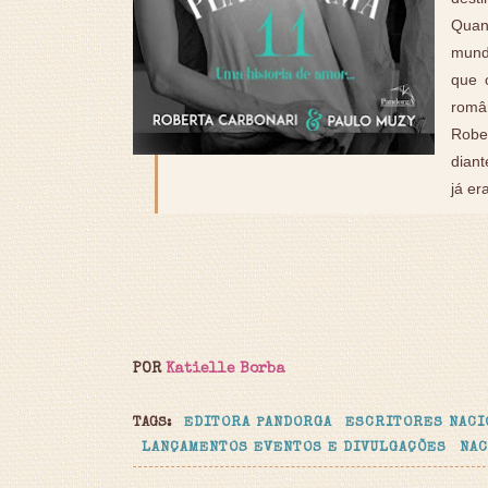
Quan
mundo
que 
româ
Robe
diant
já er
POR
Katielle Borba
TAGS:
EDITORA PANDORGA
ESCRITORES NACI
LANÇAMENTOS EVENTOS E DIVULGAÇÕES
NAC