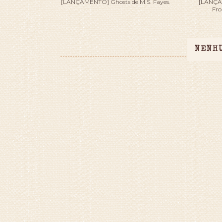
[LANÇAMENTO] Ghosts de M.S. Fayes.
[LANÇA
Fro
NENH