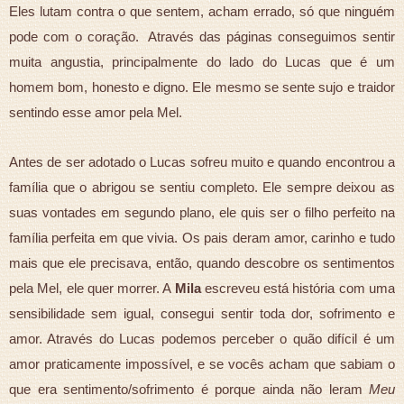
Eles lutam contra o que sentem, acham errado, só que ninguém
pode com o coração. Através das páginas conseguimos sentir
muita angustia, principalmente do lado do Lucas que é um
homem bom, honesto e digno. Ele mesmo se sente sujo e traidor
sentindo esse amor pela Mel.
Antes de ser adotado o Lucas sofreu muito e quando encontrou a
família que o abrigou se sentiu completo. Ele sempre deixou as
suas vontades em segundo plano, ele quis ser o filho perfeito na
família perfeita em que vivia. Os pais deram amor, carinho e tudo
mais que ele precisava, então, quando descobre os sentimentos
pela Mel, ele quer morrer. A
Mila
escreveu está história com uma
sensibilidade sem igual, consegui sentir toda dor, sofrimento e
amor. Através do Lucas podemos perceber o quão difícil é um
amor praticamente impossível, e se vocês acham que sabiam o
que era sentimento/sofrimento é porque ainda não leram
Meu