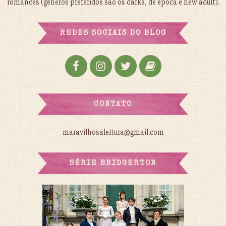
romances (gêneros preferidos são os darks, de época e new adult).
REDES SOCIAIS DO BLOG
CONTATO
maravilhosaleitura@gmail.com
SÉRIE BRIDGERTON