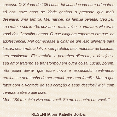
sucesso O Safado do 105 Lucas foi abandonado num orfanato e
só aos nove anos de idade ganhou o presente que mais
desejava: uma família. Mel nasceu na família perfeita. Seu pai,
sua mãe e seu irmão, dez anos mais velho, a amavam. Ela era o
xodó dos Carvalho Lemos. O que ninguém esperava era que, na
adolescência, Mel começasse a olhar de um jeito diferente para
Lucas, seu irmão adotivo, seu protetor, seu motorista de baladas,
seu confidente. Ele também a percebeu diferente, a desejou e
seu amor fraterno se transformou em outra coisa. Lucas, porém,
não podia deixar que esse novo e assustador sentimento
arruinasse seu sonho de ser amado por uma família. Mas o que
fazer com a vontade de seu coração e seus desejos? Mel, com
certeza, sabia o que fazer.
Mel – “Só me sinto viva com você. Só me encontro em você. ”
RESENHA por Katielle Borba.