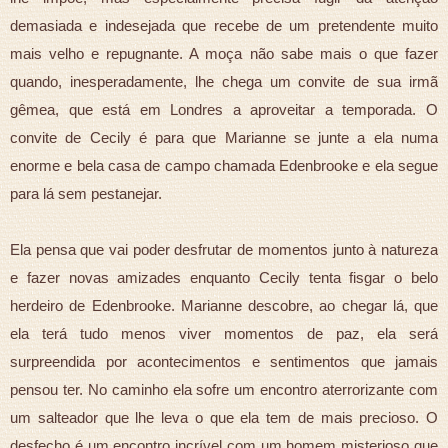
demasiada e indesejada que recebe de um pretendente muito
mais velho e repugnante. A moça não sabe mais o que fazer
quando, inesperadamente, lhe chega um convite de sua irmã
gêmea, que está em Londres a aproveitar a temporada. O
convite de Cecily é para que Marianne se junte a ela numa
enorme e bela casa de campo chamada Edenbrooke e ela segue
para lá sem pestanejar.
Ela pensa que vai poder desfrutar de momentos junto à natureza
e fazer novas amizades enquanto Cecily tenta fisgar o belo
herdeiro de Edenbrooke. Marianne descobre, ao chegar lá, que
ela terá tudo menos viver momentos de paz, ela será
surpreendida por acontecimentos e sentimentos que jamais
pensou ter. No caminho ela sofre um encontro aterrorizante com
um salteador que lhe leva o que ela tem de mais precioso. O
desfecho é um encontro incrível com um homem misterioso que