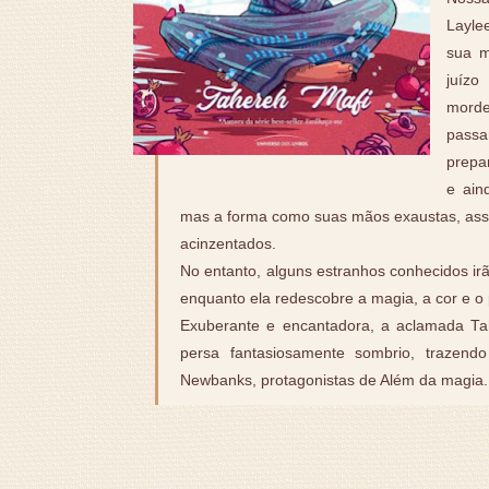
Layle
sua m
juízo
morde
passa
prepa
e ain
mas a forma como suas mãos exaustas, assi
acinzentados.
No entanto, alguns estranhos conhecidos ir
enquanto ela redescobre a magia, a cor e o
Exuberante e encantadora, a aclamada T
persa fantasiosamente sombrio, trazen
Newbanks, protagonistas de Além da magia