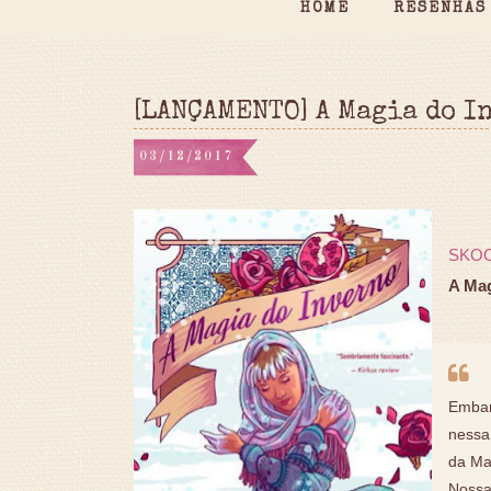
HOME
RESENHAS
[LANÇAMENTO] A Magia do I
03/12/2017
SKO
A Mag
Embar
nessa
da Ma
Nossa