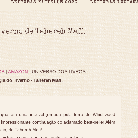
LEITURAS KATIELLE 2020
LEITURAS LUCIAN
nverno de Tahereh Mafi
OB
|
AMAZON
| UNIVERSO DOS LIVROS
ia do Inverno - Tahereh Mafi.
que em uma incrível jornada pela terra de Whichwood
 impressionante continuação do aclamado best-seller Além
gia, de Tahereh Mafi!
 história começa em uma noite congelante…