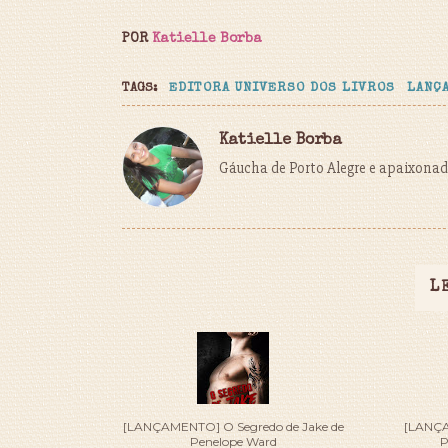
POR
Katielle Borba
TAGS:
EDITORA UNIVERSO DOS LIVROS
LANÇ
Katielle Borba
Gáucha de Porto Alegre e apaixonada
L
[LANÇAMENTO] O Segredo de Jake de
[LANÇA
Penelope Ward
P