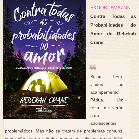
SKOOB
|
AMAZON
Contra Todas as
Probabilidades do
Amor de Rebekah
Crane.
Sejam bem-
vindos ao
acampamento
Pádua. Um
retiro de verão
para
adolescentes
problemáticos. Mas não se tratam de problemas comuns,
como não querer estudar, mentir ou colar na prova. Não!