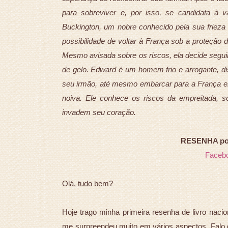
para sobreviver e, por isso, se candidata à 
Buckington, um nobre conhecido pela sua frieza 
possibilidade de voltar à França sob a proteção 
Mesmo avisada sobre os riscos, ela decide seguir 
de gelo. Edward é um homem frio e arrogante, dis
seu irmão, até mesmo embarcar para a França 
noiva. Ele conhece os riscos da empreitada, s
invadem seu coração.
RESENHA por 
Faceb
Olá, tudo bem?
Hoje trago minha primeira resenha de livro naci
me surpreendeu muito em vários aspectos. Falo