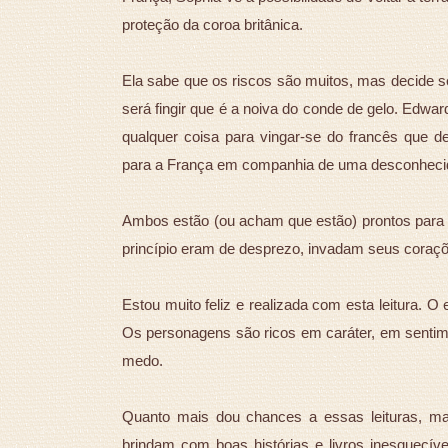
proteção da coroa britânica.
Ela sabe que os riscos são muitos, mas decide 
será fingir que é a noiva do conde de gelo. Edwa
qualquer coisa para vingar-se do francês que d
para a França em companhia de uma desconheci
Ambos estão (ou acham que estão) prontos para 
princípio eram de desprezo, invadam seus coraç
Estou muito feliz e realizada com esta leitura. O 
Os personagens são ricos em caráter, em sentime
medo.
Quanto mais dou chances a essas leituras, mai
brindam com boas histórias e livros inesquecívei