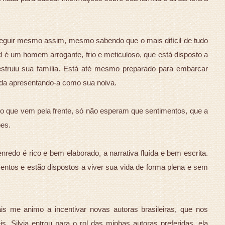
seguir mesmo assim, mesmo sabendo que o mais difícil de tudo
rd é um homem arrogante, frio e meticuloso, que está disposto a
estruiu sua família. Está até mesmo preparado para embarcar
da apresentando-a como sua noiva.
o que vem pela frente, só não esperam que sentimentos, que a
ões.
enredo é rico e bem elaborado, a narrativa fluída e bem escrita.
ntos e estão dispostos a viver sua vida de forma plena e sem
s me animo a incentivar novas autoras brasileiras, que nos
s. Silvia entrou para o rol das minhas autoras preferidas, ela