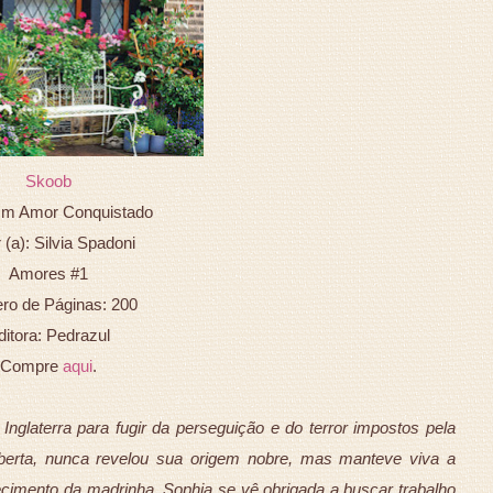
Skoob
 Um Amor Conquistado
 (a): Silvia Spadoni
Amores #1
o de Páginas: 200
ditora: Pedrazul
Compre
aqui
.
 Inglaterra para fugir da perseguição e do terror impostos pela
rta, nunca revelou sua origem nobre, mas manteve viva a
ecimento da madrinha, Sophia se vê obrigada a buscar trabalho