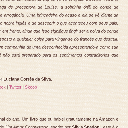
vaga de preceptora de Louise, a sobrinha órfã do conde de
e arrogância. Uma brincadeira do acaso e ela se vê diante da
do nobre inglês e de descobrir o que aconteceu com seus pais.
em frente, ainda que isso signifique fingir ser a noiva do conde
posto a qualquer coisa para vingar-se do francês que destruiu
em companhia de uma desconhecida apresentando-a como sua
ó não está preparado para os sentimentos contraditórios que
Luciana Corrêa da Silva.
ook
|
Twitter
|
Skoob
onal do ano. Um livro que eu baixei gratuitamente na Amazon e
 de
Um Amor Conquistado
, escrito por
Silvia Spadoni
, este é o