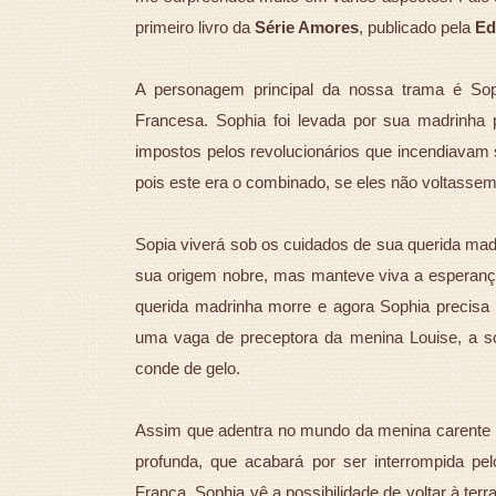
primeiro livro da
Série Amores
, publicado pela
Ed
A personagem principal da nossa trama é Soph
Francesa. Sophia foi levada por sua madrinha p
impostos pelos revolucionários que incendiavam 
pois este era o combinado, se eles não voltasse
Sopia viverá sob os cuidados de sua querida ma
sua origem nobre, mas manteve viva a esperanç
querida madrinha morre e agora Sophia precisa a
uma vaga de preceptora da menina Louise, a s
conde de gelo.
Assim que adentra no mundo da menina carente e
profunda, que acabará por ser interrompida p
França, Sophia vê a possibilidade de voltar à terr