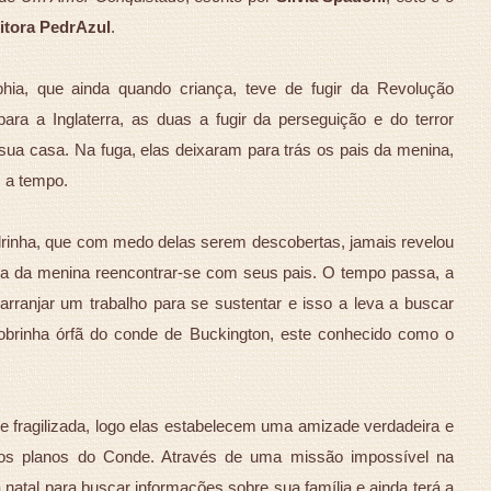
itora PedrAzul
.
ia, que ainda quando criança, teve de fugir da Revolução
ara a Inglaterra, as duas a fugir da perseguição e do terror
sua casa. Na fuga, elas deixaram para trás os pais da menina,
m a tempo.
drinha, que com medo delas serem descobertas, jamais revelou
a da menina reencontrar-se com seus pais. O tempo passa, a
rranjar um trabalho para se sustentar e isso a leva a buscar
obrinha órfã do conde de Buckington, este conhecido como o
 fragilizada, logo elas estabelecem uma amizade verdadeira e
elos planos do Conde. Através de uma missão impossível na
a natal para buscar informações sobre sua família e ainda terá a