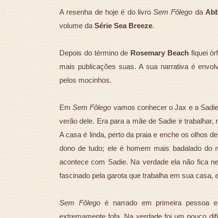
A resenha de hoje é do livro
Sem Fôlego
da
Abb
volume da
Série Sea Breeze
.
Depois do término de
Rosemary Beach
fiquei ór
mais publicações suas. A sua narrativa é envol
pelos mocinhos.
Em
Sem Fôlego
vamos conhecer o Jax e a Sadie.
verão dele. Era para a mãe de Sadie ir trabalhar, 
A casa é linda, perto da praia e enche os olhos 
dono de tudo; ele é homem mais badalado do m
acontece com Sadie. Na verdade ela não fica 
fascinado pela garota que trabalha em sua casa, e
Sem Fôlego
é narrado em primeira pessoa e a
extremamente fofa. Na verdade foi um pouco dif