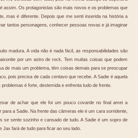
o é assim. Os protagonistas são mais novos e os problemas que
e, mas é diferente. Depois que me senti inserida na história a
nhar tantos personagens, conhecer pessoas novas e já imaginar
ito madura. A vida não é nada fácil, as responsabilidades são
paixonite por um astro de rock. Tem muitas coisas que podem
cisa de mais um problema, têm coisas demais para se preocupar
inco, pois precisa de cada centavo que recebe. A Sadie é aquela
 problemas é forte, destemida e enfrenta tudo de frente.
esar de achar que ele foi um pouco covarde no final amei a
para a Sadie. Na frente das câmeras ele é um cara sorridente,
es se sente sozinho e cansado de tudo. A Sadie é um sopro de
 Jax fará de tudo para ficar ao seu lado.