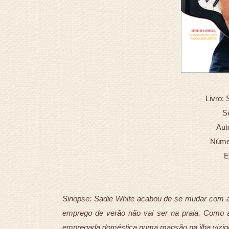
Livro:
S
Auto
Númer
E
Sinopse: Sadie White acabou de se mudar com a
emprego de verão não vai ser na praia. Como a 
empregada doméstica numa mansão na ilha vizin