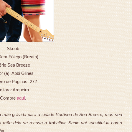
Skoob
 Sem Fôlego
(Breath)
érie Sea Breeze
r (a): Abbi Glines
o de Páginas: 272
ditora: Arqueiro
Compre
aqui
.
 mãe grávida para a cidade litorânea de Sea Breeze, mas seu
mãe dela se recusa a trabalhar, Sadie vai substituí-la como
ha.