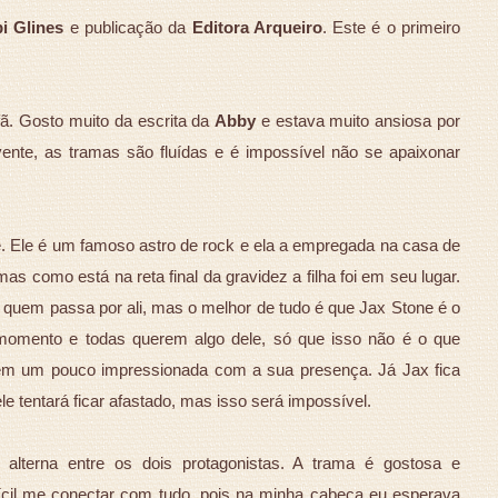
i Glines
e publicação da
Editora Arqueiro
. Este é o primeiro
fã. Gosto muito da escrita da
Abby
e estava muito ansiosa por
vente, as tramas são fluídas e é impossível não se apaixonar
 Ele é um famoso astro de rock e ela a empregada na casa de
mas como está na reta final da gravidez a filha foi em seu lugar.
de quem passa por ali, mas o melhor de tudo é que Jax Stone é o
omento e todas querem algo dele, só que isso não é o que
nem um pouco impressionada com a sua presença. Já Jax fica
le tentará ficar afastado, mas isso será impossível.
lterna entre os dois protagonistas. A trama é gostosa e
ícil me conectar com tudo, pois na minha cabeça eu esperava