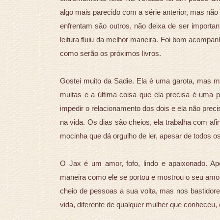
algo mais parecido com a série anterior, mas nã
enfrentam são outros, não deixa de ser important
leitura fluiu da melhor maneira. Foi bom acompa
como serão os próximos livros.
Gostei muito da Sadie. Ela é uma garota, mas mu
muitas e a última coisa que ela precisa é uma 
impedir o relacionamento dos dois e ela não pre
na vida. Os dias são cheios, ela trabalha com af
mocinha que dá orgulho de ler, apesar de todos os
O Jax é um amor, fofo, lindo e apaixonado. Ap
maneira como ele se portou e mostrou o seu amor 
cheio de pessoas a sua volta, mas nos bastidor
vida, diferente de qualquer mulher que conheceu, e