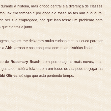
durante a história, mas o foco central é a diferença de classes
omo Jax era famoso e por onde ele fosse as fãs iam a loucura.
ém de ser sua empregada, não que isso fosse um problema para
que ele trazia junto.
agens, alguns me deixaram muito curiosa e estou louca para ter
e a
Abbi
arrasa e nos conquista com suas histórias lindas.
ente de
Rosemary Beach
, com personagens mais novos, mas
gosta de história fofa e com um toque de
hot
pode se jogar na
bbi Glines
, só digo que está perdendo tempo.