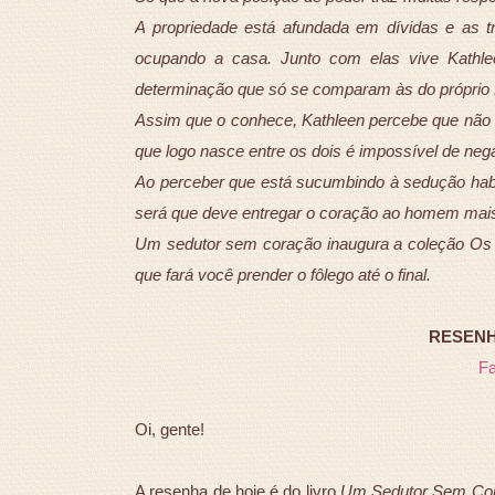
A propriedade está afundada em dívidas e as t
ocupando a casa. Junto com elas vive Kathle
determinação que só se comparam às do próprio
Assim que o conhece, Kathleen percebe que não 
que logo nasce entre os dois é impossível de nega
Ao perceber que está sucumbindo à sedução habi
será que deve entregar o coração ao homem mais
Um sedutor sem coração inaugura a coleção Os 
que fará você prender o fôlego até o final.
RESENHA
F
Oi, gente!
A resenha de hoje é do livro
Um Sedutor Sem Co