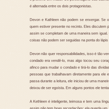
é alternada entre os dois protagonistas.
Devon e Kathleen não podem se enxergar. Se o
quem estiver presente no recinto. Eles discutem p
assim se completam de uma maneira sem igual.
coisas não podem ser seguidas na ponta do lápis
Devon não quer responsabilidades, isso é tão ver
condado era vendê-lo, mas algo tocou seu cor
afinco para mudar o condado e tirá-lo das dívid
pessoas que trabalhavam diretamente para ele e
passa durante a leitura, ele iniciou de uma mane
deixou de ser egoísta. Em alguns pontos ele tenta
A Kethleen é inteligente, teimosa e tem uma lí
assim não tem boas recordações; ela guarda u