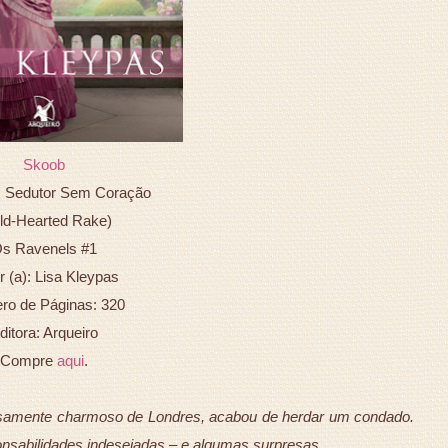
Skoob
m Sedutor Sem Coração
ld-Hearted Rake)
s Ravenels #1
r (a): Lisa Kleypas
o de Páginas: 320
ditora: Arqueiro
Compre
aqui
.
iosamente charmoso de Londres, acabou de herdar um condado.
onsabilidades indesejadas – e algumas surpresas.