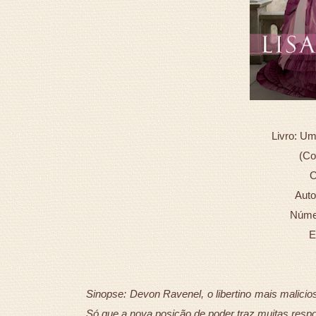
Livro: U
(Co
O
Auto
Númer
E
Sinopse: Devon Ravenel, o libertino mais malic
Só que a nova posição de poder traz muitas resp