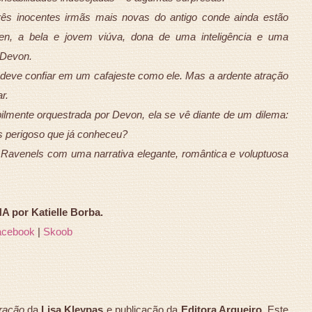
rês inocentes irmãs mais novas do antigo conde ainda estão
en, a bela e jovem viúva, dona de uma inteligência e uma
 Devon.
deve confiar em um cafajeste como ele. Mas a ardente atração
r.
lmente orquestrada por Devon, ela se vê diante de um dilema:
 perigoso que já conheceu?
Ravenels com uma narrativa elegante, romântica e voluptuosa
 por Katielle Borba.
acebook
|
Skoob
ração
da
Lisa Kleypas
e publicação da
Editora Arqueiro
. Este