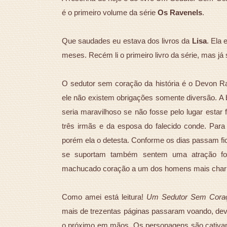
é o primeiro volume da série
Os Ravenels
.
Que saudades eu estava dos livros da
Lisa
. Ela
meses. Recém li o primeiro livro da série, mas já
O sedutor sem coração da história é o Devon Rave
ele não existem obrigações somente diversão. A
seria maravilhoso se não fosse pelo lugar estar f
três irmãs e da esposa do falecido conde. Para 
porém ela o detesta. Conforme os dias passam fi
se suportam também sentem uma atração fort
machucado coração a um dos homens mais char
Como amei está leitura!
Um Sedutor Sem Cora
mais de trezentas páginas passaram voando, devor
o próximo em mãos. Os personagens são cativant