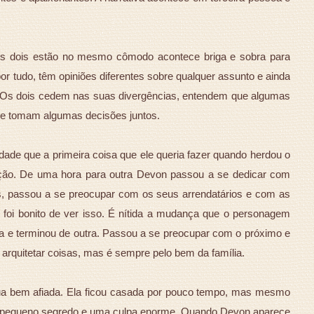
s dois estão no mesmo cômodo acontece briga e sobra para
or tudo, têm opiniões diferentes sobre qualquer assunto e ainda
 Os dois cedem nas suas divergências, entendem que algumas
 e tomam algumas decisões juntos.
dade que a primeira coisa que ele queria fazer quando herdou o
ação. De uma hora para outra Devon passou a se dedicar com
as, passou a se preocupar com os seus arrendatários e com as
 foi bonito de ver isso. É nítida a mudança que o personagem
ira e terminou de outra. Passou a se preocupar com o próximo e
 arquitetar coisas, mas é sempre pelo bem da família.
ngua bem afiada. Ela ficou casada por pouco tempo, mas mesmo
m pequeno segredo e uma culpa enorme. Quando Devon aparece