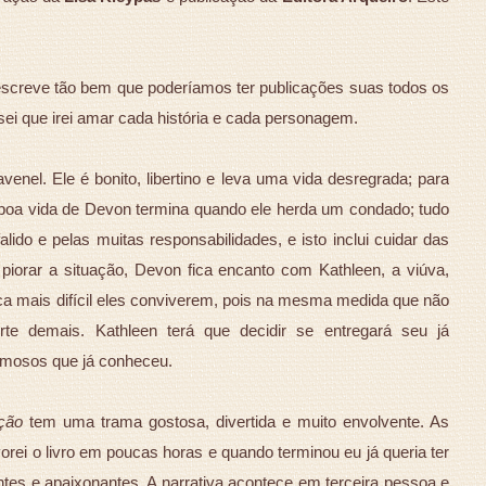
 escreve tão bem que poderíamos ter publicações suas todos os
 sei que irei amar cada história e cada personagem.
nel. Ele é bonito, libertino e leva uma vida desregrada; para
 boa vida de Devon termina quando ele herda um condado; tudo
alido e pelas muitas responsabilidades, e isto inclui cuidar das
piorar a situação, Devon fica encanto com Kathleen, a viúva,
ca mais difícil eles conviverem, pois na mesma medida que não
e demais. Kathleen terá que decidir se entregará seu já
mosos que já conheceu.
ção
tem uma trama gostosa, divertida e muito envolvente. As
ei o livro em poucas horas e quando terminou eu já queria ter
es e apaixonantes. A narrativa acontece em terceira pessoa e