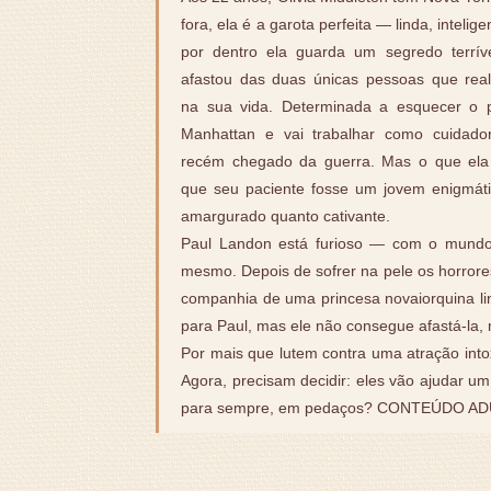
fora, ela é a garota perfeita — linda, intelig
por dentro ela guarda um segredo terrív
afastou das duas únicas pessoas que rea
na sua vida. Determinada a esquecer o p
Manhattan e vai trabalhar como cuidad
recém chegado da guerra. Mas o que ela
que seu paciente fosse um jovem enigmát
amargurado quanto cativante.
Paul Landon está furioso — com o mundo,
mesmo. Depois de sofrer na pele os horrores
companhia de uma princesa novaiorquina lind
para Paul, mas ele não consegue afastá-la
Por mais que lutem contra uma atração into
Agora, precisam decidir: eles vão ajudar um
para sempre, em pedaços? CONTEÚDO AD