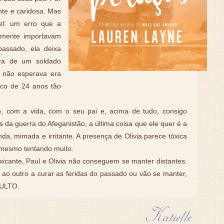
ente e caridosa. Mas
el: um erro que a
lmente importavam
assado, ela deixa
ora de um soldado
 não esperava era
ico de 24 anos tão
 com a vida, com o seu pai e, acima de tudo, consigo
 da guerra do Afeganistão, a última coisa que ele quer é a
a, mimada e irritante. A presença de Olivia parece tóxica
, mesmo tentando muito.
xicante, Paul e Olivia não conseguem se manter distantes.
 ao outro a curar as feridas do passado ou vão se manter,
ULTO.