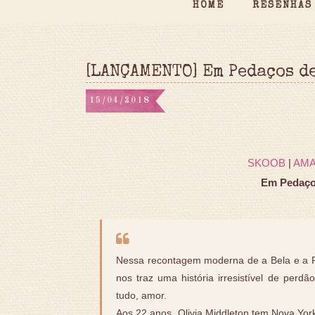
HOME
RESENHAS
[LANÇAMENTO] Em Pedaços d
15/04/2018
SKOOB
|
AM
Em Pedaços
Nessa recontagem moderna de a Bela e a 
nos traz uma história irresistível de perdã
tudo, amor.
Aos 22 anos, Olivia Middleton tem Nova Yor