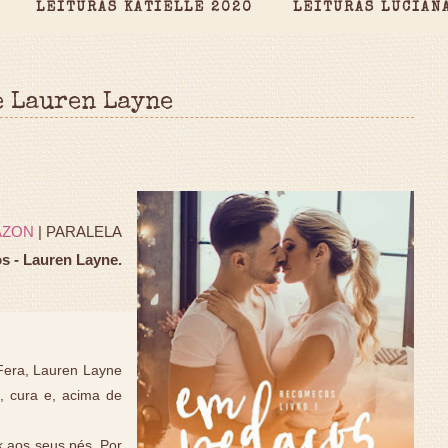
LEITURAS KATIELLE 2020
LEITURAS LUCIAN
e Lauren Layne
AZON
| PARALELA
 - Lauren Layne.
Fera, Lauren Layne
o, cura e, acima de
k aos seus pés. Por