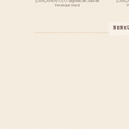
[LANÇAMENTO] O Segredo de Jake de
[LANÇA
Penelope Ward
P
NENH