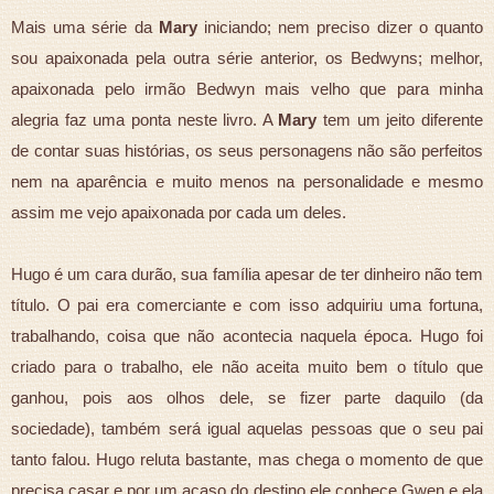
Mais uma série da
Mary
iniciando; nem preciso dizer o quanto
sou apaixonada pela outra série anterior, os Bedwyns; melhor,
apaixonada pelo irmão Bedwyn mais velho que para minha
alegria faz uma ponta neste livro. A
Mary
tem um jeito diferente
de contar suas histórias, os seus personagens não são perfeitos
nem na aparência e muito menos na personalidade e mesmo
assim me vejo apaixonada por cada um deles.
Hugo é um cara durão, sua família apesar de ter dinheiro não tem
título. O pai era comerciante e com isso adquiriu uma fortuna,
trabalhando, coisa que não acontecia naquela época. Hugo foi
criado para o trabalho, ele não aceita muito bem o título que
ganhou, pois aos olhos dele, se fizer parte daquilo (da
sociedade), também será igual aquelas pessoas que o seu pai
tanto falou. Hugo reluta bastante, mas chega o momento de que
precisa casar e por um acaso do destino ele conhece Gwen e ela