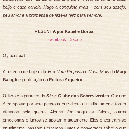
beijo e cada carícia, Hugo a conquista mais – com seu desejo,
seu amor e a promessa de fazê-la feliz para sempre.
RESENHA por Katielle Borba.
Facebook
|
Skoob
Oi, pessoal!
A resenha de hoje é do livro
Uma Proposta e Nada Mais
da
Mary
Balogh
e publicação da
Editora Arqueiro
.
O livro é o primeiro da
Série Clube dos Sobreviventes
. O clube
é composto por sete pessoas que direta ou indiretamente foram
afetados pela guerra. Alguns têm sequelas físicas, outros
emocionais e juntos se apoiam mutuamente. Eles encontram-se
anualmente, passam um tempo juntos e conversam sobre o que