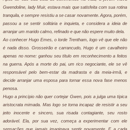
Gwendoline, lady Muir, estava mais que satisfeita com sua rotina
tranquila, e sempre resistiu a se casar novamente. Agora, porém,
passou a se sentir solitária e inquieta, e considera a ideia de
arranjar um marido calmo, refinado e que não espere muito dela.
Ao conhecer Hugo Emes, o lorde Trentham, logo vê que ele não
é nada disso. Grosseirão e carrancudo, Hugo é um cavalheiro
apenas no nome: ganhou seu título em reconhecimento a feitos
na guerra. Após a morte do pai, um rico negociante, ele se vê
responsável pelo bem-estar da madrasta e da meia-irmã, e
decide arranjar uma esposa para tornar essa nova fase menos
penosa.
Hugo a princípio não quer cortejar Gwen, pois a julga uma típica
aristocrata mimada. Mas logo se torna incapaz de resistir a seu
jeito inocente e sincero, sua risada contagiante, seu rosto
adorável. Ela, por sua vez, começa a experimentar com ele
sensações que jamais imaginava sentir novamente. E a cada