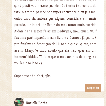
que é positiva, mesmo que ele não tenha te arrebatado
rsrs. A trama parece ser super cativante e eu já amei
outro livro da autora que alguns consideraram mais
parado, a história de Eve e do meu amor mais querido
Aidan haha. E por falar em Bedwyns, meu crush Wulf
faz uma participação nesse livro <3 já amo e já quero. E
pra finalizar a descrição de Hugo é o que eu quero, com
assim Mary: "é tudo aquilo que ela não quer em um
homem" kkkk... Tô feliz que o meu acabou de chegar e
vou ler logo logo <3
Super resenha Kati, bjks.
Responder
Katielle Borba