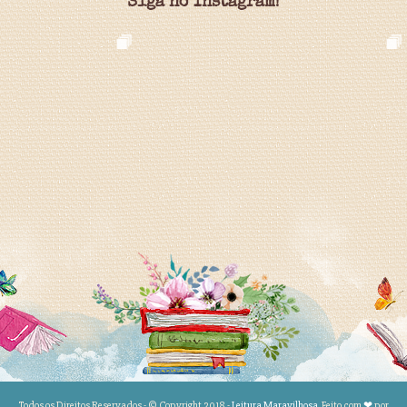
Siga no Instagram!
Todos os Direitos Reservados - © Copyright 2018 -
Leitura Maravilhosa
. Feito com
❤
por