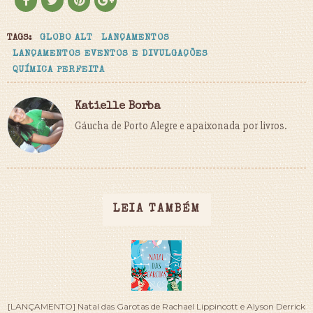
TAGS:
GLOBO ALT
LANÇAMENTOS
LANÇAMENTOS EVENTOS E DIVULGAÇÕES
QUÍMICA PERFEITA
Katielle Borba
Gáucha de Porto Alegre e apaixonada por livros.
LEIA TAMBÉM
[LANÇAMENTO] Natal das Garotas de Rachael Lippincott e Alyson Derrick