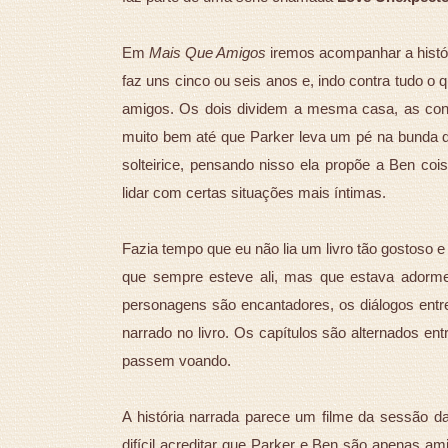
Em
Mais Que Amigos
iremos acompanhar a histór
faz uns cinco ou seis anos e, indo contra tudo 
amigos. Os dois dividem a mesma casa, as cont
muito bem até que Parker leva um pé na bunda do
solteirice, pensando nisso ela propõe a Ben 
lidar com certas situações mais íntimas.
Fazia tempo que eu não lia um livro tão gostoso e 
que sempre esteve ali, mas que estava adormeci
personagens são encantadores, os diálogos entre
narrado no livro. Os capítulos são alternados en
passem voando.
A história narrada parece um filme da sessão d
difícil acreditar que Parker e Ben são apenas a