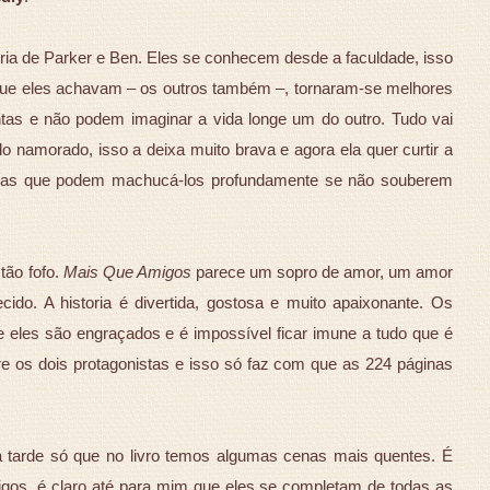
ia de Parker e Ben. Eles se conhecem desde a faculdade, isso
o que eles achavam – os outros também –, tornaram-se melhores
as e não podem imaginar a vida longe um do outro. Tudo vai
 namorado, isso a deixa muito brava e agora ela quer curtir a
coisas que podem machucá-los profundamente se não souberem
tão fofo.
Mais Que Amigos
parece um sopro de amor, um amor
do. A historia é divertida, gostosa e muito apaixonante. Os
 eles são engraçados e é impossível ficar imune a tudo que é
tre os dois protagonistas e isso só faz com que as 224 páginas
a tarde só que no livro temos algumas cenas mais quentes. É
migos, é claro até para mim que eles se completam de todas as