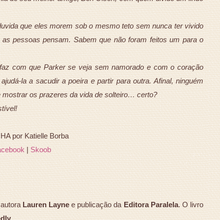
duvida que eles morem sob o mesmo teto sem nunca ter vivido
 as pessoas pensam. Sabem que não foram feitos um para o
 faz com que Parker se veja sem namorado e com o coração
judá-la a sacudir a poeira e partir para outra. Afinal, ninguém
e mostrar os prazeres da vida de solteiro… certo?
tível!
 por Katielle Borba
acebook
|
Skoob
autora
Lauren Layne
e publicação da
Editora Paralela
. O livro
dly
.