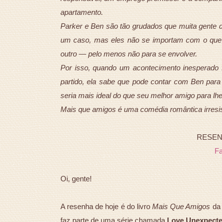
apartamento.
Parker e Ben são tão grudados que muita gente 
um caso, mas eles não se importam com o que
outro — pelo menos não para se envolver.
Por isso, quando um acontecimento inesperado
partido, ela sabe que pode contar com Ben para a
seria mais ideal do que seu melhor amigo para lh
Mais que amigos é uma comédia romântica irresis
RESENHA
F
Oi, gente!
A resenha de hoje é do livro
Mais Que Amigos
da 
faz parte de uma série chamada
Love Unexpecte