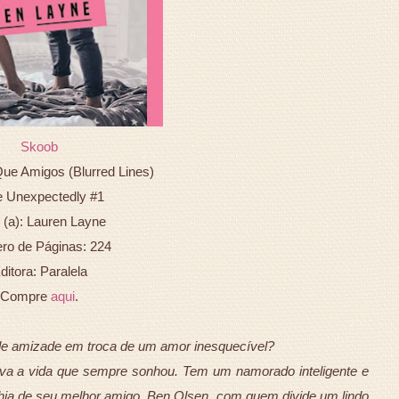
Skoob
Que Amigos (Blurred Lines)
e Unexpectedly #1
 (a): Lauren Layne
o de Páginas: 224
ditora: Paralela
Compre
aqui
.
nde amizade em troca de um amor inesquecível?
leva a vida que sempre sonhou. Tem um namorado inteligente e
ia de seu melhor amigo, Ben Olsen, com quem divide um lindo