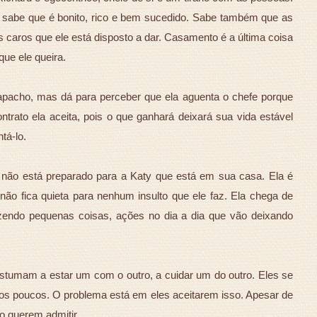
le sabe que é bonito, rico e bem sucedido. Sabe também que as
 caros que ele está disposto a dar. Casamento é a última coisa
ue ele queira.
apacho, mas dá para perceber que ela aguenta o chefe porque
trato ela aceita, pois o que ganhará deixará sua vida estável
tá-lo.
não está preparado para a Katy que está em sua casa. Ela é
não fica quieta para nenhum insulto que ele faz. Ela chega de
azendo pequenas coisas, ações no dia a dia que vão deixando
stumam a estar um com o outro, a cuidar um do outro. Eles se
os poucos. O problema está em eles aceitarem isso. Apesar de
o querem admitir.