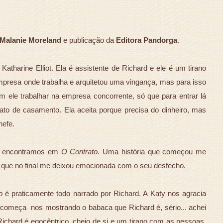
Malanie Moreland
e publicação da
Editora Pandorga
.
Katharine Elliot. Ela é assistente de Richard e ele é um tirano
mpresa onde trabalha e arquitetou uma vingança, mas para isso
m ele trabalhar na empresa concorrente, só que para entrar lá
ato de casamento. Ela aceita porque precisa do dinheiro, mas
hefe.
ue encontramos em
O Contrato
. Uma história que começou me
s que no final me deixou emocionada com o seu desfecho.
o
é praticamente todo narrado por Richard. A Katy nos agracia
começa nos mostrando o babaca que Richard é, sério... achei
chard é egocêntrico, cheio de si e um tirano com as pessoas.