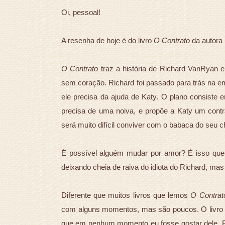
Oi, pessoal!
A resenha de hoje é do livro
O Contrato
da autora
O Contrato
traz a história de Richard VanRyan e 
sem coração. Richard foi passado para trás na e
ele precisa da ajuda de Katy. O plano consiste e
precisa de uma noiva, e propõe a Katy um contr
será muito difícil conviver com o babaca do seu c
É possível alguém mudar por amor? É isso q
deixando cheia de raiva do idiota do Richard, ma
Diferente que muitos livros que lemos
O Contrat
com alguns momentos, mas são poucos. O livro 
que em nenhum momento eu fosse gostar dele. Ri