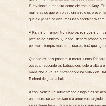
É revoltante a maneira como ele trata a Katy. E
mulheres só querem o seu dinheiro e os presentes
que ele pensa na vida, mas isso acontecerá sem q
A Katy é um amor. No início parece que é um c
precisa do dinheiro. Quando Richard propõe o con
por muito tempo, mas para isso ela terá que aguen
Quando os dois passam a morar juntos Richard 
ousada, responde as babaquices dele a altura e 
mansinho e vai se entranhando na vida dele, f
Richard de guarda baixa.
A convivência vai aumentando e logo eles se aco
entendem, se completam e o amor vai surgindo a
se sentirem bem juntos o amor é algo que eles nã