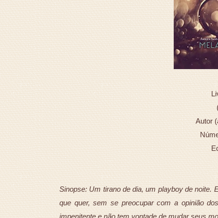
Li
Autor 
Númer
Ed
Sinopse: Um tirano de dia, um playboy de noite. 
que quer, sem se preocupar com a opinião dos
impenitente e não tem vontade de mudar seus m