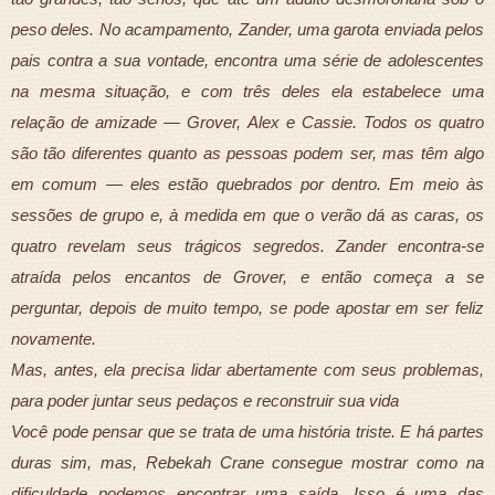
peso deles. No acampamento, Zander, uma garota enviada pelos
pais contra a sua vontade, encontra uma série de adolescentes
na mesma situação, e com três deles ela estabelece uma
relação de amizade — Grover, Alex e Cassie. Todos os quatro
são tão diferentes quanto as pessoas podem ser, mas têm algo
em comum — eles estão quebrados por dentro. Em meio às
sessões de grupo e, à medida em que o verão dá as caras, os
quatro revelam seus trágicos segredos. Zander encontra-se
atraída pelos encantos de Grover, e então começa a se
perguntar, depois de muito tempo, se pode apostar em ser feliz
novamente.
Mas, antes, ela precisa lidar abertamente com seus problemas,
para poder juntar seus pedaços e reconstruir sua vida
Você pode pensar que se trata de uma história triste. E há partes
duras sim, mas, Rebekah Crane consegue mostrar como na
dificuldade podemos encontrar uma saída. Isso é uma das