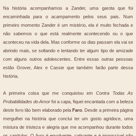
Na história acompanhamos a Zander, uma garota que foi
encaminhada para o acampamento pelos seus pais. Num
primeiro momento Zander é um mistério, ela é muito fechada e
não sabemos o que está realmente acontecendo ou o que
aconteceu na vida dela. Mas conforme os dias passam ela vai se
abrindo mais, se soltando e tentando ter algum tipo de amizade
com alguns outros adolescentes. Entre essas outras pessoas
estão Grover, Alex e Cassie que também farão parte dessa
história.
A primeira coisa que me conquistou em
Contra
Todas As
Probabilidades do Amor
foi a capa, fiquei encantada com a beleza
deste livro tão bem elaborado pela
Faro
. Desde a primeira página
mergulhei na história que conclui ter um gosto agridoce, uma
mistura de tristeza e alegria que me acompanhou durante todos
os capítulos. O livro é envolvente, cativante e é impossível não