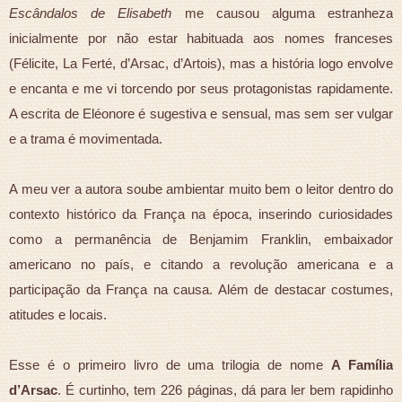
Escândalos de Elisabeth
me causou alguma estranheza
inicialmente por não estar habituada aos nomes franceses
(Félicite, La Ferté, d’Arsac, d’Artois), mas a história logo envolve
e encanta e me vi torcendo por seus protagonistas rapidamente.
A escrita de Eléonore é sugestiva e sensual, mas sem ser vulgar
e a trama é movimentada.
A meu ver a autora soube ambientar muito bem o leitor dentro do
contexto histórico da França na época, inserindo curiosidades
como a permanência de Benjamim Franklin, embaixador
americano no país, e citando a revolução americana e a
participação da França na causa. Além de destacar costumes,
atitudes e locais.
Esse é o primeiro livro de uma trilogia de nome
A Família
d’Arsac
. É curtinho, tem 226 páginas, dá para ler bem rapidinho