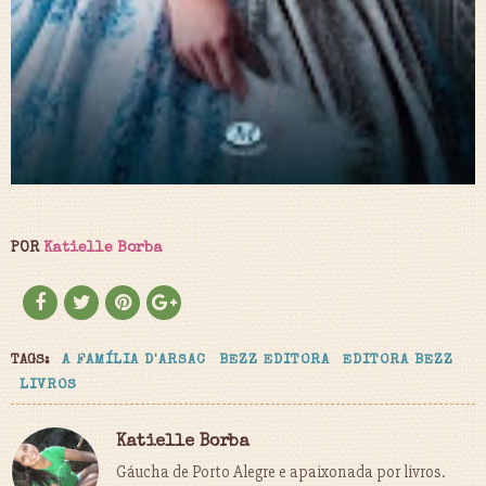
POR
Katielle Borba
TAGS:
A FAMÍLIA D'ARSAC
BEZZ EDITORA
EDITORA BEZZ
LIVROS
Katielle Borba
Gáucha de Porto Alegre e apaixonada por livros.