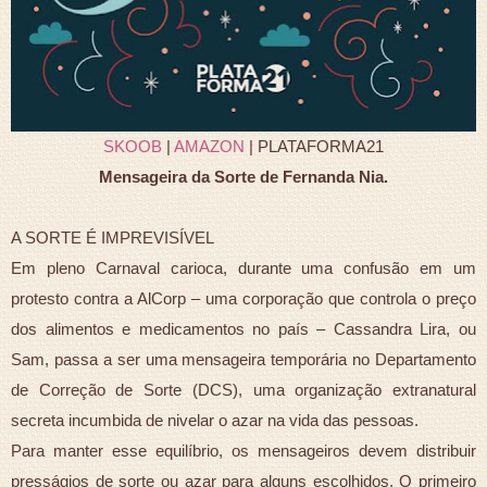
SKOOB
|
AMAZON
| PLATAFORMA21
Mensageira da Sorte de Fernanda Nia.
A SORTE É IMPREVISÍVEL
Em pleno Carnaval carioca, durante uma confusão em um
protesto contra a AlCorp – uma corporação que controla o preço
dos alimentos e medicamentos no país – Cassandra Lira, ou
Sam, passa a ser uma mensageira temporária no Departamento
de Correção de Sorte (DCS), uma organização extranatural
secreta incumbida de nivelar o azar na vida das pessoas.
Para manter esse equilíbrio, os mensageiros devem distribuir
presságios de sorte ou azar para alguns escolhidos. O primeiro