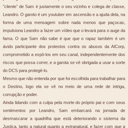
"cliente" de Sam é justamente o seu vizinho e colega de classe,
Leandro. O garoto é um youtuber em ascensão e a ajuda dela, na
forma de uma mensagem sobre nada menos que paçocas,
impulsiona Leandro a fazer um vídeo que o levará para o auge da
fama. O que Sam não sabe é que que o rapaz também é um
ávido participante dos protestos contra os abusos da AlCorp,
comprometido a expô-los em seu canal, independentemente dos
riscos que possa correr, e a garota se vê obrigada a usar a sorte
do DCS para protegê-lo.
Mesmo que não entenda por que foi escolhida para trabalhar para
o Destino, logo ela se vê no meio de uma rede de intriga,
corrupção e poder.
Ainda lidando com a culpa pela morte do próprio pai e com seus
sentimentos por Leandro, Sam embarcará na jornada de
desmascarar a quadrilha que está deteriorando o sistema da
Justiça, tanto a natural quanto a extranatural, e fazer com que a