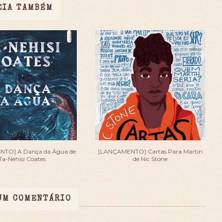
EIA TAMBÉM
TO] A Dança da Água de
[LANÇAMENTO] Cartas Para Martin
Ta-Nehisi Coates
de Nic Stone
UM COMENTÁRIO