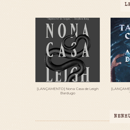
L
[LANÇAMENTO] Nona Casa de Leigh
[LANÇAMEN
Bardugo
NENH