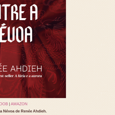
OOB
|
AMAZON
 a Névoa de Renée Ahdieh.