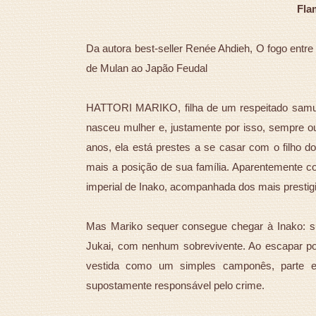
Fla
Da autora best-seller Renée Ahdieh, O fogo entre 
de Mulan ao Japão Feudal
HATTORI MARIKO, filha de um respeitado samura
nasceu mulher e, justamente por isso, sempre 
anos, ela está prestes a se casar com o filho d
mais a posição de sua família. Aparentemente co
imperial de Inako, acompanhada dos mais prestigi
Mas Mariko sequer consegue chegar à Inako: su
Jukai, com nenhum sobrevivente. Ao escapar por
vestida como um simples camponês, parte e
supostamente responsável pelo crime.