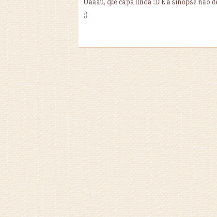
Uaaau, que capa linda :D E a sinopse não de
;)