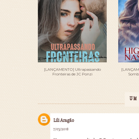
[LANÇAMENTO] Ultrapassando
[LANÇAME
Fronteiras de JC Ponzi
Sombr
UM
Lili Aragão
7/03/2018