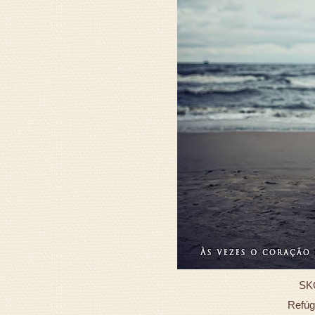
SK
Refúg