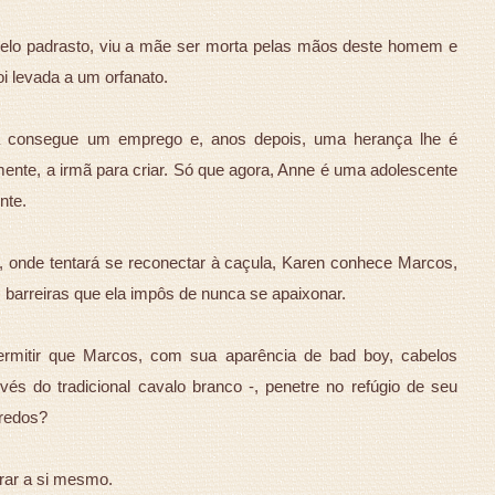
elo padrasto, viu a mãe ser morta pelas mãos deste homem e
oi levada a um orfanato.
a consegue um emprego e, anos depois, uma herança lhe é
lmente, a irmã para criar. Só que agora, Anne é uma adolescente
nte.
s, onde tentará se reconectar à caçula, Karen conhece Marcos,
s barreiras que ela impôs de nunca se apaixonar.
rmitir que Marcos, com sua aparência de bad boy, cabelos
és do tradicional cavalo branco -, penetre no refúgio de seu
gredos?
rar a si mesmo.