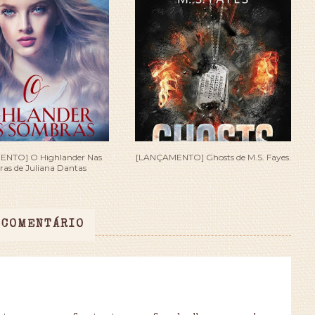
NTO] O Highlander Nas
[LANÇAMENTO] Ghosts de M.S. Fayes.
as de Juliana Dantas
 COMENTÁRIO