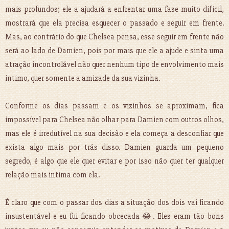
mais profundos; ele a ajudará a enfrentar uma fase muito difícil,
mostrará que ela precisa esquecer o passado e seguir em frente.
Mas, ao contrário do que Chelsea pensa, esse seguir em frente não
será ao lado de Damien, pois por mais que ele a ajude e sinta uma
atração incontrolável não quer nenhum tipo de envolvimento mais
intimo, quer somente a amizade da sua vizinha.
Conforme os dias passam e os vizinhos se aproximam, fica
impossível para Chelsea não olhar para Damien com outros olhos,
mas ele é irredutível na sua decisão e ela começa a desconfiar que
exista algo mais por trás disso. Damien guarda um pequeno
segredo, é algo que ele quer evitar e por isso não quer ter qualquer
relação mais intima com ela.
É claro que com o passar dos dias a situação dos dois vai ficando
insustentável e eu fui ficando obcecada 😂. Eles eram tão bons