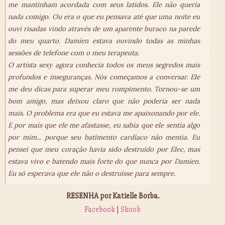
me mantinham acordada com seus latidos. Ele não queria
nada comigo. Ou era o que eu pensava até que uma noite eu
ouvi risadas vindo através de um aparente buraco na parede
do meu quarto. Damien estava ouvindo todas as minhas
sessões de telefone com o meu terapeuta.
O artista sexy agora conhecia todos os meus segredos mais
profundos e inseguranças. Nós começamos a conversar. Ele
me deu dicas para superar meu rompimento. Tornou-se um
bom amigo, mas deixou claro que não poderia ser nada
mais. O problema era que eu estava me apaixonando por ele.
E por mais que ele me afastasse, eu sabia que ele sentia algo
por mim... porque seu batimento cardíaco não mentia. Eu
pensei que meu coração havia sido destruído por Elec, mas
estava vivo e batendo mais forte do que nunca por Damien.
Eu só esperava que ele não o destruísse para sempre.
RESENHA por Katielle Borba.
Facebook
|
Skoob