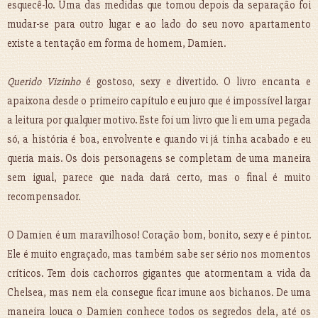
esquecê-lo. Uma das medidas que tomou depois da separação foi
mudar-se para outro lugar e ao lado do seu novo apartamento
existe a tentação em forma de homem, Damien.
Querido Vizinho
é gostoso, sexy e divertido. O livro encanta e
apaixona desde o primeiro capítulo e eu juro que é impossível largar
a leitura por qualquer motivo. Este foi um livro que li em uma pegada
só, a história é boa, envolvente e quando vi já tinha acabado e eu
queria mais. Os dois personagens se completam de uma maneira
sem igual, parece que nada dará certo, mas o final é muito
recompensador.
O Damien é um maravilhoso! Coração bom, bonito, sexy e é pintor.
Ele é muito engraçado, mas também sabe ser sério nos momentos
críticos. Tem dois cachorros gigantes que atormentam a vida da
Chelsea, mas nem ela consegue ficar imune aos bichanos. De uma
maneira louca o Damien conhece todos os segredos dela, até os