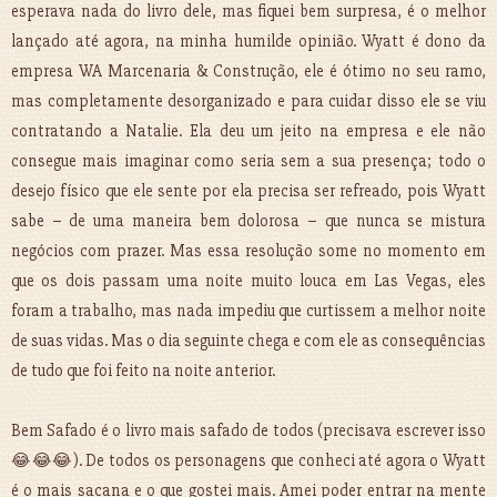
esperava nada do livro dele, mas fiquei bem surpresa, é o melhor
lançado até agora, na minha humilde opinião. Wyatt é dono da
empresa WA Marcenaria & Construção, ele é ótimo no seu ramo,
mas completamente desorganizado e para cuidar disso ele se viu
contratando a Natalie. Ela deu um jeito na empresa e ele não
consegue mais imaginar como seria sem a sua presença; todo o
desejo físico que ele sente por ela precisa ser refreado, pois Wyatt
sabe – de uma maneira bem dolorosa – que nunca se mistura
negócios com prazer. Mas essa resolução some no momento em
que os dois passam uma noite muito louca em Las Vegas, eles
foram a trabalho, mas nada impediu que curtissem a melhor noite
de suas vidas. Mas o dia seguinte chega e com ele as consequências
de tudo que foi feito na noite anterior.
Bem Safado é o livro mais safado de todos (precisava escrever isso
😂😂😂). De todos os personagens que conheci até agora o Wyatt
é o mais sacana e o que gostei mais. Amei poder entrar na mente