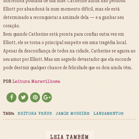
misteriosa pousada de sua mãe. Catherine ainda não perdoou
Elliott por abandoná-la num momento difícil, mas ele está
determinado a reconquistar a amizade dela — e a ganhar seu
coração.
Bem quando Catherine está pronta para confiar outra vez em
Elliott, ele se torna o principal suspeito em uma tragédia local.
Apesar da desconfiança de todos na cidade, Catherine se agarra ao
seu amor por Elliott. Mas um segredo devastador que ela esconde
pode destruir qualquer chance de felicidade que os dois ainda têm.
POR
Leitura Maravilhosa
TAGS:
EDITORA VERUS
JAMIE MCGUIRE
LANÇAMENTOS
LEIA TAMBÉM