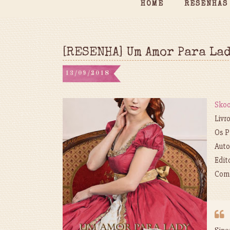
HOME
RESENHAS
[RESENHA] Um Amor Para La
13/09/2018
Sko
Livr
Os P
Auto
Edit
Com