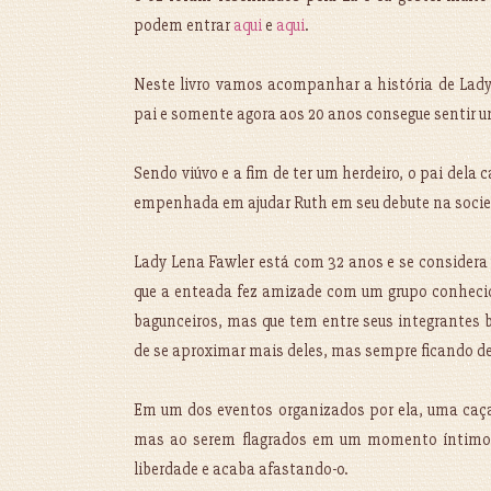
podem entrar
aqui
e
aqui
.
Neste livro vamos acompanhar a história de Lady 
pai e somente agora aos 20 anos consegue sentir u
Sendo viúvo e a fim de ter um herdeiro, o pai del
empenhada em ajudar Ruth em seu debute na socie
Lady Lena Fawler está com 32 anos e se considera
que a enteada fez amizade com um grupo conhecido
bagunceiros, mas que tem entre seus integrantes 
de se aproximar mais deles, mas sempre ficando de
Em um dos eventos organizados por ela, uma caça
mas ao serem flagrados em um momento íntimo R
liberdade e acaba afastando-o.