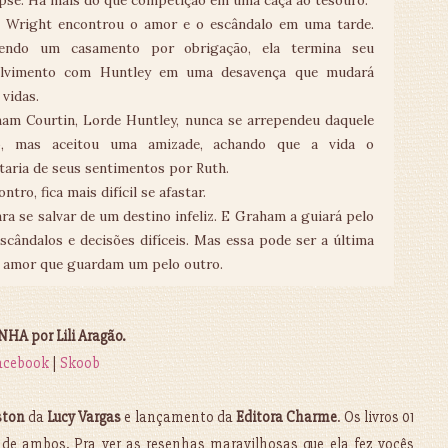
pse: Há mais do que competição em uma caça ao tesouro.
 Wright encontrou o amor e o escândalo em uma tarde.
endo um casamento por obrigação, ela termina seu
olvimento com Huntley em uma desavença que mudará
 vidas.
am Courtin, Lorde Huntley, nunca se arrependeu daquele
jo, mas aceitou uma amizade, achando que a vida o
rtaria de seus sentimentos por Ruth.
ro, fica mais difícil se afastar.
ara se salvar de um destino infeliz. E Graham a guiará pelo
scândalos e decisões difíceis. Mas essa pode ser a última
o amor que guardam um pelo outro.
HA por Lili Aragão.
acebook
|
Skoob
ston
da
Lucy Vargas
e lançamento da
Editora Charme
. Os livros 01
 de ambos. Pra ver as resenhas maravilhosas que ela fez vocês