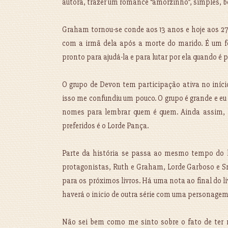
autora, trazer um romance “amorzinho”, simples, be
Graham tornou-se conde aos 13 anos e hoje aos 2
com a irmã dela após a morte do marido. É um fo
pronto para ajudá-la e para lutar por ela quando é p
O grupo de Devon tem participação ativa no início
isso me confundiu um pouco. O grupo é grande e eu 
nomes para lembrar quem é quem. Ainda assim, 
preferidos é o Lorde Pança.
Parte da história se passa ao mesmo tempo do l
protagonistas, Ruth e Graham, Lorde Garboso e Srt
para os próximos livros. Há uma nota ao final do li
haverá o inicio de outra série com uma personagem
Não sei bem como me sinto sobre o fato de ter m