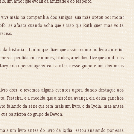
lo, um amor que evolui da amizade e do respeito.
7 vive mais na companhia dos amigos, sua mãe optou por morar
fo, se afasta quando acha que é isso que Ruth quer, mas volta
reciso.
 da história e tenho que dizer que assim como no livro anterior
me via perdida entre nomes, títulos, apelidos, tive que anotar os
Lucy criou personagens cativantes nesse grupo e um dos meus
ivro dois, e revemos alguns eventos agora dando destaque aos
a. Festeira, e a medida que a história avança ela deixa ganchos
vro falando da série que terá mais um livro, o da Lydia, mas antes
 que participa do grupo de Devon.
ais um livro antes do livro da Lydia, estou ansiando por essa