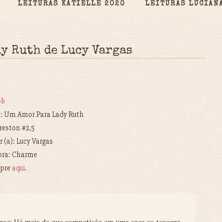
LEITURAS KATIELLE 2020
LEITURAS LUCIAN
dy Ruth de Lucy Vargas
ob
o: Um Amor Para Lady Ruth
reston #2,5
r (a): Lucy Vargas
ora: Charme
pre
aqui
.