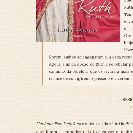
Sino
Ruth
Tem
env
suas
Grah
bei
libe
Porém, ambos se enganaram e, a cada reencont
Agora, a única opção de Ruth é se rebelar p
caminho da rebeldia, que os levará a mais e
chance de corrigirem o passado e viverem 
RESEN
F
Um Amor Para Lady Ruth
é o livro 2.5 da série
Os Pre
e 02 foram resenhados pela Lu e eu gostei muito