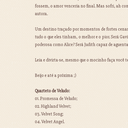
fossem, o amor venceria no final. Mas sofri, ah como
autora.
Um destino traçado por momentos de fortes cenas de
tudo o que eles tinham, o melhor e o pior. Será Gav
poderosa como Alice? Será Judith capaz de aguen
Leia e divirta-se, mesmo que o mocinho faça você te
Beijo e até a próxima ;)
Quarteto de Veludo:
01. Promessa de Veludo;
02. Highland Velvet;
03. Velvet Song;
04. Velvet Angel.