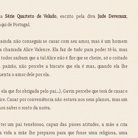
 da
Série Quarteto de Veludo
, escrito pela diva
Jude Deveraux
,
qui de Portugal.
ainda não conseguiu se casar com seu amor, mas é um homem
a chamada Alice Valence. Ela faz de tudo para poder tê-lo, mas
todos saibam que a tal Alice não é flor que se cheire, só o coitado
 paixão, não percebe a biscate que ela é mas, quando ela lhe
enta o amor dele por ela.
ela que foi obrigada pelo pai…), Gavin percebe que terá de casar e
Alice. Casar por conveniência não estava nos seus planos, mas um
nos saber o rosto da noiva.
 ter um pai tenebroso, capaz das piores atitudes, a mãe a cria
a vida a mãe lhe preparou para que fosse uma religiosa, uma