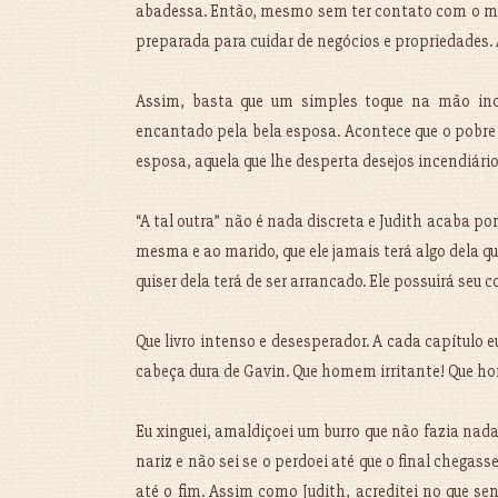
abadessa. Então, mesmo sem ter contato com o mu
preparada para cuidar de negócios e propriedades. 
Assim, basta que um simples toque na mão inc
encantado pela bela esposa. Acontece que o pobre
esposa, aquela que lhe desperta desejos incendiários
“A tal outra” não é nada discreta e Judith acaba po
mesma e ao marido, que ele jamais terá algo dela qu
quiser dela terá de ser arrancado. Ele possuirá seu
Que livro intenso e desesperador. A cada capítulo
cabeça dura de Gavin. Que homem irritante! Que h
Eu xinguei, amaldiçoei um burro que não fazia nad
nariz e não sei se o perdoei até que o final chegas
até o fim. Assim como Judith, acreditei no que sent