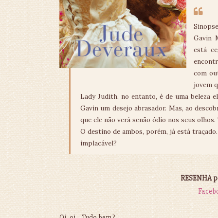
Sinopse
Gavin 
está c
encontr
com out
jovem q
Lady Judith, no entanto, é de uma beleza 
Gavin um desejo abrasador. Mas, ao descobr
que ele não verá senão ódio nos seus olhos.
O destino de ambos, porém, já está traçado.
implacável?
RESENHA por
Faceb
Oi, oi… Tudo bem?