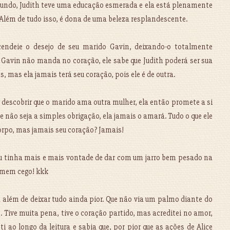
ndo, Judith teve uma educação esmerada e ela está plenamente
Além de tudo isso, é dona de uma beleza resplandescente.
endeie o desejo de seu marido Gavin, deixando-o totalmente
 Gavin não manda no coração, ele sabe que Judith poderá ser sua
, mas ela jamais terá seu coração, pois ele é de outra.
r descobrir que o marido ama outra mulher, ela então promete a si
e não seja a simples obrigação, ela jamais o amará. Tudo o que ele
 corpo, mas jamais seu coração? Jamais!
 eu tinha mais e mais vontade de dar com um jarro bem pesado na
omem cego! kkk
a além de deixar tudo ainda pior. Que não via um palmo diante do
se. Tive muita pena, tive o coração partido, mas acreditei no amor,
i ao longo da leitura e sabia que, por pior que as ações de Alice