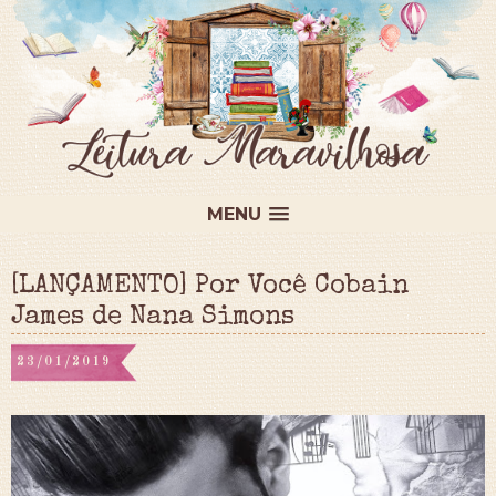
MENU
[LANÇAMENTO] Por Você Cobain
James de Nana Simons
23/01/2019