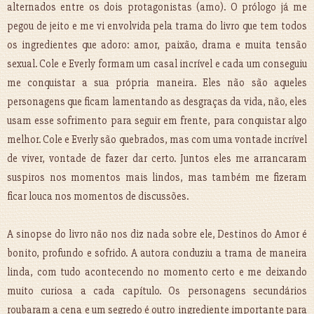
alternados entre os dois protagonistas (amo). O prólogo já me
pegou de jeito e me vi envolvida pela trama do livro que tem todos
os ingredientes que adoro: amor, paixão, drama e muita tensão
sexual. Cole e Everly formam um casal incrível e cada um conseguiu
me conquistar a sua própria maneira. Eles não são aqueles
personagens que ficam lamentando as desgraças da vida, não, eles
usam esse sofrimento para seguir em frente, para conquistar algo
melhor. Cole e Everly são quebrados, mas com uma vontade incrível
de viver, vontade de fazer dar certo. Juntos eles me arrancaram
suspiros nos momentos mais lindos, mas também me fizeram
ficar louca nos momentos de discussões.
A sinopse do livro não nos diz nada sobre ele, Destinos do Amor é
bonito, profundo e sofrido. A autora conduziu a trama de maneira
linda, com tudo acontecendo no momento certo e me deixando
muito curiosa a cada capítulo. Os personagens secundários
roubaram a cena e um segredo é outro ingrediente importante para