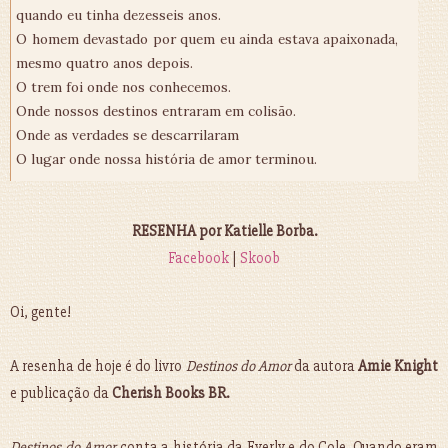
quando eu tinha dezesseis anos.
O homem devastado por quem eu ainda estava apaixonada,
mesmo quatro anos depois.
O trem foi onde nos conhecemos.
Onde nossos destinos entraram em colisão.
Onde as verdades se descarrilaram
O lugar onde nossa história de amor terminou.
RESENHA por Katielle Borba.
Facebook
|
Skoob
Oi, gente!
A resenha de hoje é do livro
Destinos do Amor
da autora
Amie Knight
e publicação da
Cherish Books BR.
Destinos do Amor
conta a história da Everly e do Cole. Quando eram