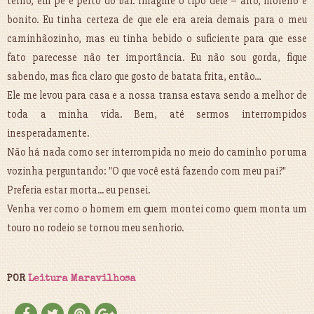
terno, em pé e perto do bar. Imagine o tipo dele – alto, moreno e
bonito. Eu tinha certeza de que ele era areia demais para o meu
caminhãozinho, mas eu tinha bebido o suficiente para que esse
fato parecesse não ter importância. Eu não sou gorda, fique
sabendo, mas fica claro que gosto de batata frita, então…
Ele me levou para casa e a nossa transa estava sendo a melhor de
toda a minha vida. Bem, até sermos interrompidos
inesperadamente.
Não há nada como ser interrompida no meio do caminho por uma
vozinha perguntando: "O que você está fazendo com meu pai?"
Preferia estar morta... eu pensei.
Venha ver como o homem em quem montei como quem monta um
touro no rodeio se tornou meu senhorio.
POR
Leitura Maravilhosa