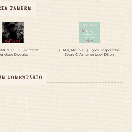
EIA TAMBÉM
MENTO] Kill Switch de
[LANÇAMENTO] Lições Inesperadas
enelope Douglas
Sobre O Amor de Lucy Dillon
UM COMENTÁRIO