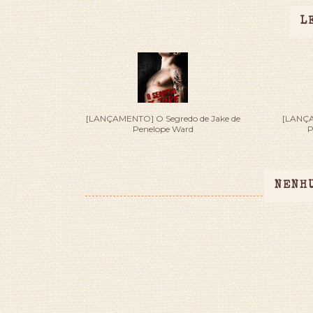
L
[LANÇAMENTO] O Segredo de Jake de
[LANÇA
Penelope Ward
P
NENH