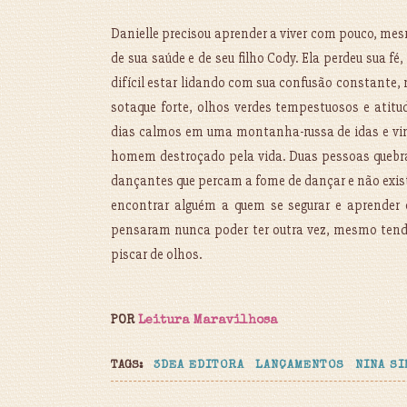
Danielle precisou aprender a viver com pouco, mes
de sua saúde e de seu filho Cody. Ela perdeu sua fé,
difícil estar lidando com sua confusão constante
sotaque forte, olhos verdes tempestuosos e atitu
dias calmos em uma montanha-russa de idas e vi
homem destroçado pela vida. Duas pessoas quebra
dançantes que percam a fome de dançar e não exi
encontrar alguém a quem se segurar e aprender o
pensaram nunca poder ter outra vez, mesmo tendo
piscar de olhos.
POR
Leitura Maravilhosa
TAGS:
3DEA EDITORA
LANÇAMENTOS
NINA S