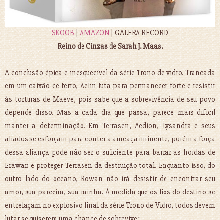
SKOOB
|
AMAZON
| GALERA RECORD
Reino de Cinzas de Sarah J. Maas.
A conclusão épica e inesquecível da série Trono de vidro. Trancada
em um caixão de ferro, Aelin luta para permanecer forte e resistir
às torturas de Maeve, pois sabe que a sobrevivência de seu povo
depende disso. Mas a cada dia que passa, parece mais difícil
manter a determinação. Em Terrasen, Aedion, Lysandra e seus
aliados se esforçam para conter a ameaça iminente, porém a força
dessa aliança pode não ser o suficiente para barrar as hordas de
Erawan e proteger Terrasen da destruição total. Enquanto isso, do
outro lado do oceano, Rowan não irá desistir de encontrar seu
amor, sua parceira, sua rainha. À medida que os fios do destino se
entrelaçam no explosivo final da série Trono de Vidro, todos devem
lutar se quiserem uma chance de sobreviver.