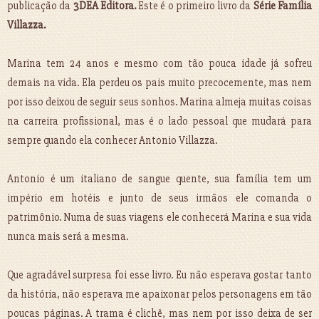
publicação da
3DEA Editora.
Este é o primeiro livro da
Série Família
Villazza.
Marina tem 24 anos e mesmo com tão pouca idade já sofreu
demais na vida. Ela perdeu os pais muito precocemente, mas nem
por isso deixou de seguir seus sonhos. Marina almeja muitas coisas
na carreira profissional, mas é o lado pessoal que mudará para
sempre quando ela conhecer Antonio Villazza.
Antonio é um italiano de sangue quente, sua família tem um
império em hotéis e junto de seus irmãos ele comanda o
patrimônio. Numa de suas viagens ele conhecerá Marina e sua vida
nunca mais será a mesma.
Que agradável surpresa foi esse livro. Eu não esperava gostar tanto
da história, não esperava me apaixonar pelos personagens em tão
poucas páginas. A trama é clichê, mas nem por isso deixa de ser