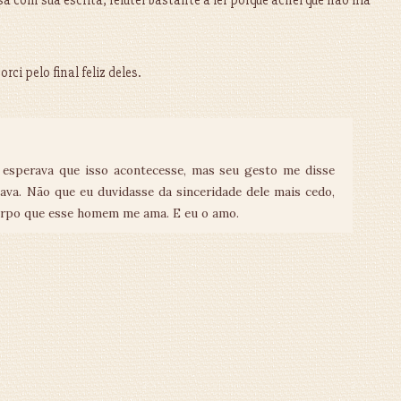
a com sua escrita, relutei bastante a ler porque achei que não iria
rci pelo final feliz deles.
esperava que isso acontecesse, mas seu gesto me disse
ava. Não que eu duvidasse da sinceridade dele mais cedo,
orpo que esse homem me ama. E eu o amo.