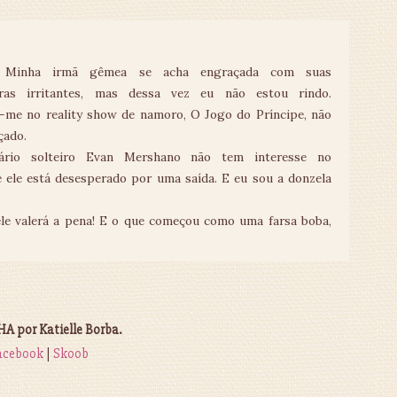
: Minha irmã gêmea se acha engraçada com suas
iras irritantes, mas dessa vez eu não estou rindo.
r-me no reality show de namoro, O Jogo do Príncipe, não
çado.
nário solteiro Evan Mershano não tem interesse no
e ele está desesperado por uma saída. E eu sou a donzela
ele valerá a pena! E o que começou como uma farsa boba,
 por Katielle Borba.
acebook
|
Skoob