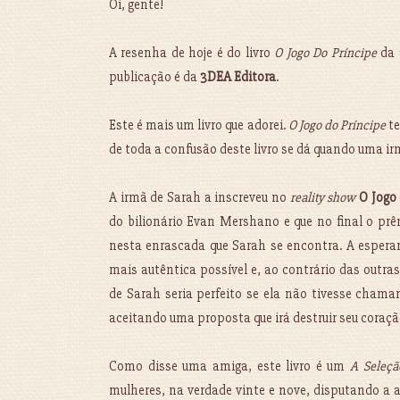
Oi, gente!
A resenha de hoje é do livro
O Jogo Do Príncipe
da 
publicação é da
3DEA Editora
.
Este é mais um livro que adorei.
O Jogo do Príncipe
te
de toda a confusão deste livro se dá quando uma ir
A irmã de Sarah a inscreveu no
reality show
O Jogo
do bilionário Evan Mershano e que no final o pr
nesta enrascada que Sarah se encontra. A esperan
mais autêntica possível e, ao contrário das outr
de Sarah seria perfeito se ela não tivesse chaman
aceitando uma proposta que irá destruir seu coraçã
Como disse uma amiga, este livro é um
A Seleçã
mulheres, na verdade vinte e nove, disputando a 