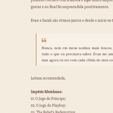
primeiro contato com a autora e fique muito surpres
gostar e no final fui surpreendida positivamente.
Evan e Sarah são ótimos juntos e desde o início eu to
Nunca, nem em meus sonhos mais loucos, 
tudo o que eu precisava saber. Evan me am
mas agora eu sei com cada célula do meu c
Leitura recomendada.
Império Mershano:
01. O Jogo do Príncipe;
02. O Jogo do Playboy;
03. The Rebel’s Redemption.