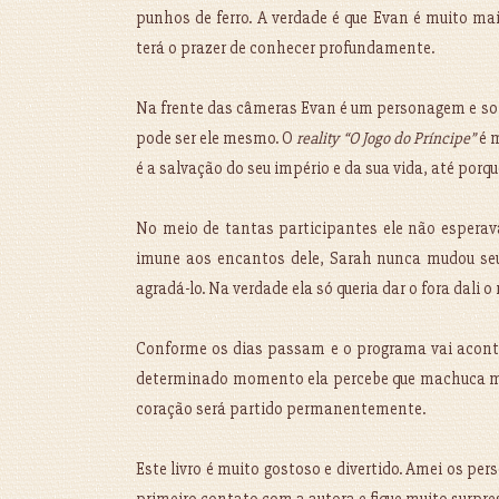
punhos de ferro. A verdade é que Evan é muito ma
terá o prazer de conhecer profundamente.
Na frente das câmeras Evan é um personagem e som
pode ser ele mesmo. O
reality “O Jogo do Príncipe”
é 
é a salvação do seu império e da sua vida, até porqu
No meio de tantas participantes ele não esperav
imune aos encantos dele, Sarah nunca mudou seu 
agradá-lo. Na verdade ela só queria dar o fora dali
Conforme os dias passam e o programa vai aconte
determinado momento ela percebe que machuca muito
coração será partido permanentemente.
Este livro é muito gostoso e divertido. Amei os pe