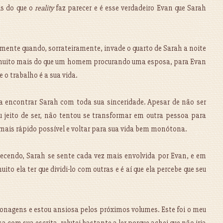
is do que o
reality
faz parecer e é esse verdadeiro Evan que Sarah
ente quando, sorrateiramente, invade o quarto de Sarah a noite
muito mais do que um homem procurando uma esposa, para Evan
e o trabalho é a sua vida.
a encontrar Sarah com toda sua sinceridade. Apesar de não ser
jeito de ser, não tentou se transformar em outra pessoa para
 o mais rápido possível e voltar para sua vida bem monótona.
cendo, Sarah se sente cada vez mais envolvida por Evan, e em
 ela ter que dividi-lo com outras e é aí que ela percebe que seu
rsonagens e estou ansiosa pelos próximos volumes. Este foi o meu