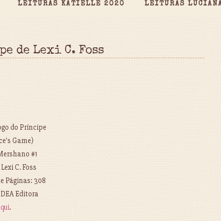
LEITURAS KATIELLE 2020
LEITURAS LUCIAN
pe de Lexi C. Foss
Jogo do Príncipe
nce's Game)
Mershano #1
 Lexi C. Foss
e Páginas: 308
3DEA Editora
qui
.