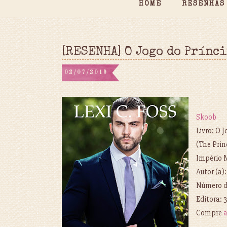
HOME
RESENHAS
[RESENHA] O Jogo do Prínci
02/07/2019
Skoob
Livro: O 
(The Pri
Império 
Autor (a):
Número d
Editora: 
Compre
a