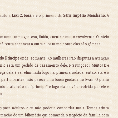
autora
Lexi C. Foss
e é o primeiro da
Série Império Mershano
. A
m uma trama gostosa, fluída, quente e muito envolvente. O início
mã tenta sacanear a outra e, para melhorar, elas são gêmeas.
 do Príncipe
onde, somente, 30 mulheres irão disputar a atenção
êmio será um pedido de casamento dele. Presunçoso? Muito! E é
ça dela é ser eliminada logo na primeira rodada, então, ela é o
as participantes, não parece uma louca grudada no Evan. O plano
do a atenção do “príncipe” e logo ela se vê envolvida por ele e
o.
o
para adultos e eu não poderia concordar mais. Temos trinta
atenção de um bilionário que comanda o negócio da família com