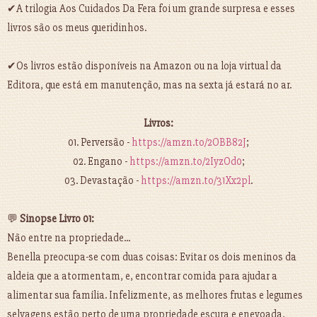
✔A trilogia Aos Cuidados Da Fera foi um grande surpresa e esses
livros são os meus queridinhos.
✔Os livros estão disponíveis na Amazon ou na loja virtual da
Editora, que está em manutenção, mas na sexta já estará no ar.
Livros:
01. Perversão -
https://amzn.to/2OBB82J
;
02. Engano -
https://amzn.to/2IyzOd0
;
03. Devastação -
https://amzn.to/31Xx2pl
.
💬
Sinopse Livro 01:
Não entre na propriedade...
Benella preocupa-se com duas coisas: Evitar os dois meninos da
aldeia que a atormentam, e, encontrar comida para ajudar a
alimentar sua família. Infelizmente, as melhores frutas e legumes
selvagens estão perto de uma propriedade escura e enevoada,