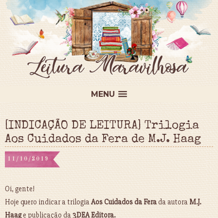
MENU
[INDICAÇÃO DE LEITURA] Trilogia
Aos Cuidados da Fera de M.J. Haag
11/10/2019
Oi, gente!
Hoje quero indicar a trilogia
Aos Cuidados da Fera
da autora
M.J.
Haag
e publicação da
3DEA Editora.