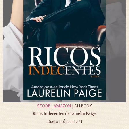
SKOOB
|
AMAZON
| ALLBOOK
Ricos Indecentes de Laurelin Paige.
Dueto Indecente #1