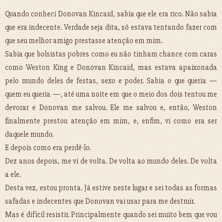
Quando conheci Donovan Kincaid, sabia que ele era rico. Não sabia
que era indecente. Verdade seja dita, só estava tentando fazer com
que seu melhor amigo prestasse atenção em mim.
Sabia que bolsistas pobres como eu não tinham chance com caras
como Weston King e Donovan Kincaid, mas estava apaixonada
pelo mundo deles de festas, sexo e poder. Sabia o que queria —
quem eu queria —, até uma noite em que o meio dos dois tentou me
devorar e Donovan me salvou. Ele me salvou e, então, Weston
finalmente prestou atenção em mim, e, enfim, vi como era ser
daquele mundo.
E depois como era perdê-lo.
Dez anos depois, me vi de volta. De volta ao mundo deles. De volta
a ele.
Desta vez, estou pronta. Já estive neste lugar e sei todas as formas
safadas e indecentes que Donovan vai usar para me destruir.
Mas é difícil resistir. Principalmente quando sei muito bem que vou