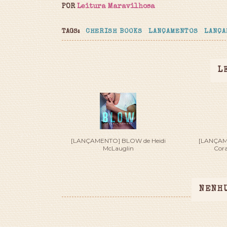
POR
Leitura Maravilhosa
TAGS:
CHERISH BOOKS
LANÇAMENTOS
LANÇA
L
[LANÇAMENTO] BLOW de Heidi
[LANÇAME
McLauglin
Cora
NENH