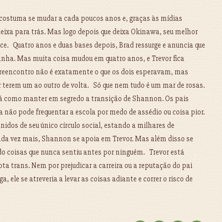
e costuma se mudar a cada poucos anos e, graças às mídias
deixa para trás. Mas logo depois que deixa Okinawa, seu melhor
ce. Quatro anos e duas bases depois, Brad ressurge e anuncia que
anha. Mas muita coisa mudou em quatro anos, e Trevor fica
O reencontro não é exatamente o que os dois esperavam, mas
terem um ao outro de volta. Só que nem tudo é um mar de rosas.
 como manter em segredo a transição de Shannon. Os pais
a não pode frequentar a escola por medo de assédio ou coisa pior.
idos de seu único círculo social, estando a milhares de
da vez mais, Shannon se apoia em Trevor. Mas além disso se
ndo coisas que nunca sentiu antes por ninguém. Trevor está
a trans. Nem por prejudicar a carreira ou a reputação do pai
 ele se atreveria a levar as coisas adiante e correr o risco de