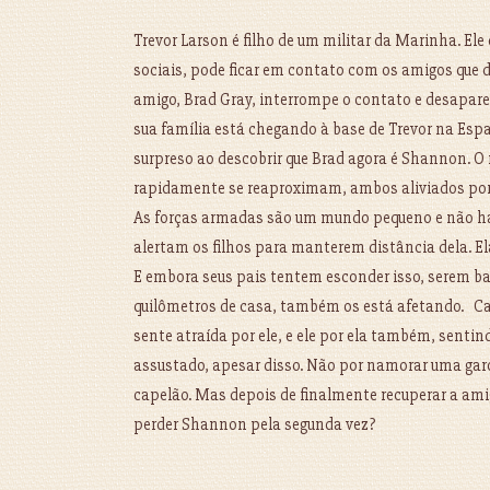
Trevor Larson é filho de um militar da Marinha. El
sociais, pode ficar em contato com os amigos que 
amigo, Brad Gray, interrompe o contato e desapare
sua família está chegando à base de Trevor na Esp
surpreso ao descobrir que Brad agora é Shannon. 
rapidamente se reaproximam, ambos aliviados por 
As forças armadas são um mundo pequeno e não há
alertam os filhos para manterem distância dela. El
E embora seus pais tentem esconder isso, serem ban
quilômetros de casa, também os está afetando. Ca
sente atraída por ele, e ele por ela também, senti
assustado, apesar disso. Não por namorar uma garot
capelão. Mas depois de finalmente recuperar a amiga,
perder Shannon pela segunda vez?